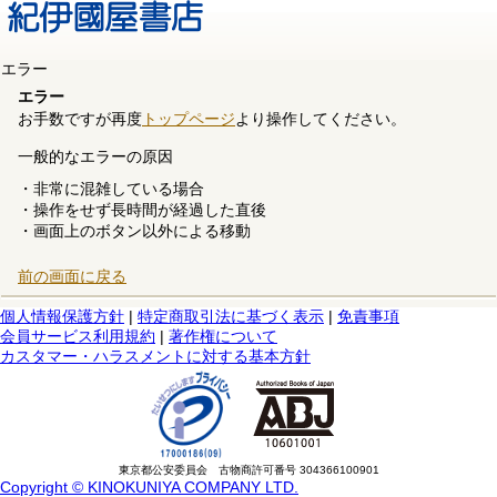
エラー
エラー
お手数ですが再度
トップページ
より操作してください。
一般的なエラーの原因
・非常に混雑している場合
・操作をせず長時間が経過した直後
・画面上のボタン以外による移動
前の画面に戻る
個人情報保護方針
|
特定商取引法に基づく表示
|
免責事項
会員サービス利用規約
|
著作権について
カスタマー・ハラスメントに対する基本方針
東京都公安委員会 古物商許可番号 304366100901
Copyright © KINOKUNIYA COMPANY LTD.