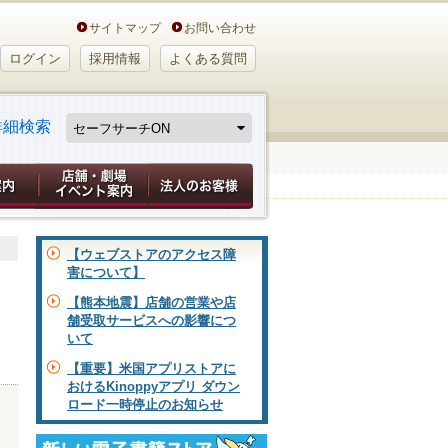
サイトマップ
お問い合わせ
ログイン
採用情報
よくある質問
詳細検索
【ウェブストアのアクセス障
害について】
【熊本地震】店舗の営業や店
舗受取サービスへの影響につ
いて
>
【重要】米国アプリストアに
おけるKinoppyアプリ ダウン
ロード一時停止のお知らせ