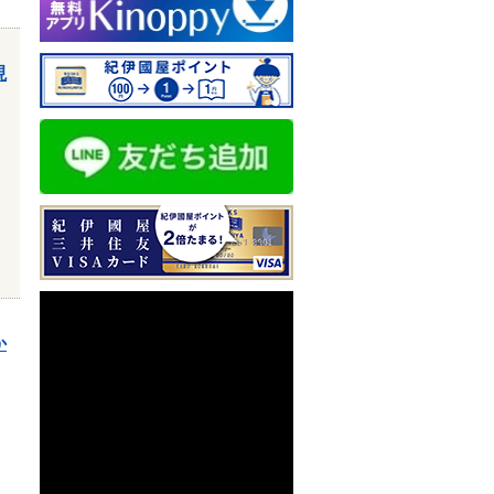
現
】
か