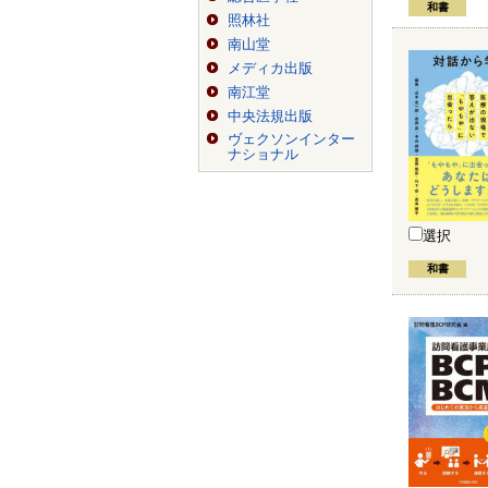
和書
照林社
南山堂
メディカ出版
南江堂
中央法規出版
ヴェクソンインター
ナショナル
選択
和書