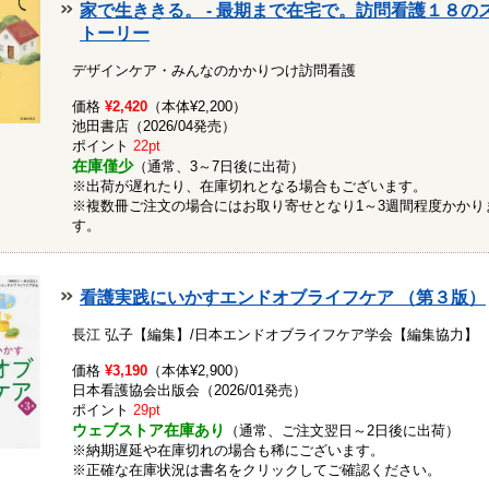
家で生ききる。 - 最期まで在宅で。訪問看護１８の
トーリー
デザインケア・みんなのかかりつけ訪問看護
価格
¥2,420
（本体¥2,200）
池田書店（2026/04発売）
ポイント
22pt
在庫僅少
（通常、3～7日後に出荷）
※出荷が遅れたり、在庫切れとなる場合もございます。
※複数冊ご注文の場合にはお取り寄せとなり1～3週間程度かかり
す。
看護実践にいかすエンドオブライフケア （第３版）
長江 弘子【編集】/日本エンドオブライフケア学会【編集協力】
価格
¥3,190
（本体¥2,900）
日本看護協会出版会（2026/01発売）
ポイント
29pt
ウェブストア在庫あり
（通常、ご注文翌日～2日後に出荷）
※納期遅延や在庫切れの場合も稀にございます。
※正確な在庫状況は書名をクリックしてご確認ください。