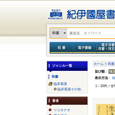
ホーム >
和書
ジャンル一覧
並び順
：
指
和書
表示方法
：
臨床看護
1～20件／全
臨床看護その他
著者
ツユキナオ