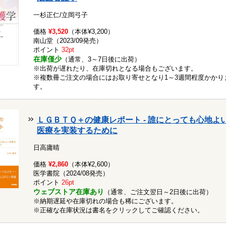
一杉正仁/立岡弓子
価格
¥3,520
（本体¥3,200）
南山堂（2023/09発売）
ポイント
32pt
在庫僅少
（通常、3～7日後に出荷）
※出荷が遅れたり、在庫切れとなる場合もございます。
※複数冊ご注文の場合にはお取り寄せとなり1～3週間程度かかり
す。
ＬＧＢＴＱ＋の健康レポート - 誰にとっても心地よ
医療を実装するために
日高庸晴
価格
¥2,860
（本体¥2,600）
医学書院（2024/08発売）
ポイント
26pt
ウェブストア在庫あり
（通常、ご注文翌日～2日後に出荷）
※納期遅延や在庫切れの場合も稀にございます。
※正確な在庫状況は書名をクリックしてご確認ください。