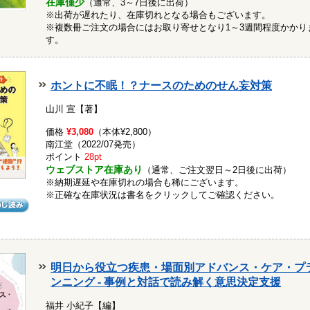
在庫僅少
（通常、3～7日後に出荷）
※出荷が遅れたり、在庫切れとなる場合もございます。
※複数冊ご注文の場合にはお取り寄せとなり1～3週間程度かかり
す。
ホントに不眠！？ナースのためのせん妄対策
山川 宣【著】
価格
¥3,080
（本体¥2,800）
南江堂（2022/07発売）
ポイント
28pt
ウェブストア在庫あり
（通常、ご注文翌日～2日後に出荷）
※納期遅延や在庫切れの場合も稀にございます。
※正確な在庫状況は書名をクリックしてご確認ください。
明日から役立つ疾患・場面別アドバンス・ケア・プ
ンニング - 事例と対話で読み解く意思決定支援
福井 小紀子【編】