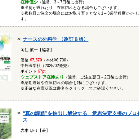
在庫僅少
（通常、3～7日後に出荷）
※出荷が遅れたり、在庫切れとなる場合もございます。
※複数冊ご注文の場合にはお取り寄せとなり1～3週間程度かかり
す。
ナースの外科学 〈改訂８版〉
岡住 慎一【編著】
価格
¥7,370
（本体¥6,700）
中外医学社（2025/02発売）
ポイント
67pt
ウェブストア在庫あり
（通常、ご注文翌日～2日後に出荷）
※納期遅延や在庫切れの場合も稀にございます。
※正確な在庫状況は書名をクリックしてご確認ください。
“真の課題”を抽出し解決する 意思決定支援のプロ
ス
岩本 ゆり【著】