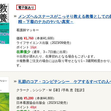
電子版あり
メンズヘルスナースがこっそり教える教養としての
精－下着のナカのヤバい真実－
看護師マッキー
価格
¥1,760
（本体¥1,600）
ライフサイエンス出版（2023/09発売）
ポイント
16pt
在庫僅少
（通常、3～7日後に出荷）
※出荷が遅れたり、在庫切れとなる場合もございます。
※複数冊ご注文の場合にはお取り寄せとなり1～3週間程度かかり
す。
礼節のコア・コンピテンシー ケアするすべての人
クラーク，シンシア・Ｍ【著】/手島 恵【監訳】
価格
¥5,280
（本体¥4,800）
日本看護協会出版会（2023/12発売）
ポイント
48pt