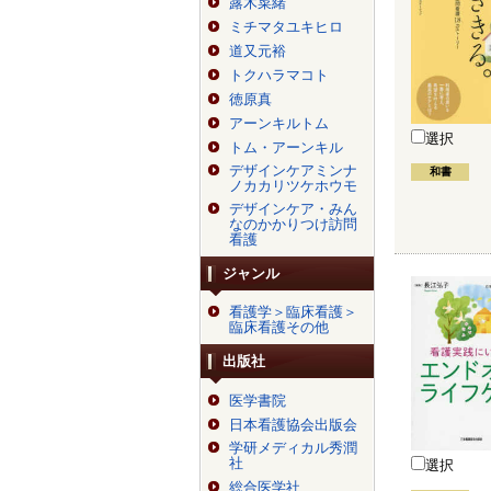
露木菜緒
ミチマタユキヒロ
道又元裕
トクハラマコト
徳原真
アーンキルトム
選択
トム・アーンキル
デザインケアミンナ
和書
ノカカリツケホウモ
デザインケア・みん
なのかかりつけ訪問
看護
ジャンル
看護学＞臨床看護＞
臨床看護その他
出版社
医学書院
日本看護協会出版会
学研メディカル秀潤
社
選択
総合医学社