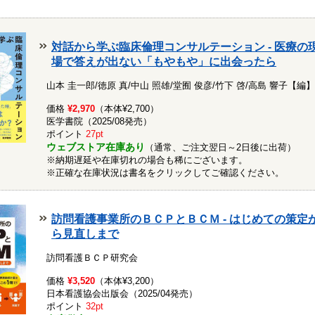
対話から学ぶ臨床倫理コンサルテーション - 医療の
場で答えが出ない「もやもや」に出会ったら
山本 圭一郎/徳原 真/中山 照雄/堂囿 俊彦/竹下 啓/高島 響子【編
価格
¥2,970
（本体¥2,700）
医学書院（2025/08発売）
ポイント
27pt
ウェブストア在庫あり
（通常、ご注文翌日～2日後に出荷）
※納期遅延や在庫切れの場合も稀にございます。
※正確な在庫状況は書名をクリックしてご確認ください。
訪問看護事業所のＢＣＰとＢＣＭ - はじめての策定
ら見直しまで
訪問看護ＢＣＰ研究会
価格
¥3,520
（本体¥3,200）
日本看護協会出版会（2025/04発売）
ポイント
32pt