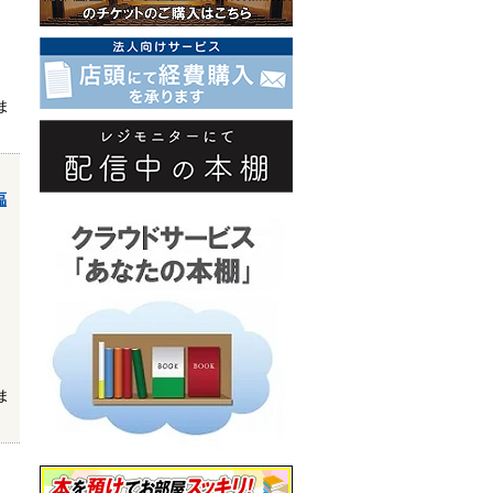
ま
臨
ま