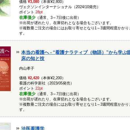
価格
¥3,080
（本体¥2,800）
ヴェクソンインターナショナル（2024/10発売）
ポイント
28pt
在庫僅少
（通常、3～7日後に出荷）
※出荷が遅れたり、在庫切れとなる場合もございます。
※複数冊ご注文の場合にはお取り寄せとなり1～3週間程度かかり
す。
本当の看護へ - “看護ナラティブ（物語）”から学ぶ
床の知と技
内山孝子
価格
¥2,420
（本体¥2,200）
看護の科学新社（2023/05発売）
ポイント
22pt
在庫僅少
（通常、3～7日後に出荷）
※出荷が遅れたり、在庫切れとなる場合もございます。
※複数冊ご注文の場合にはお取り寄せとなり1～3週間程度かかり
す。
法医看護学