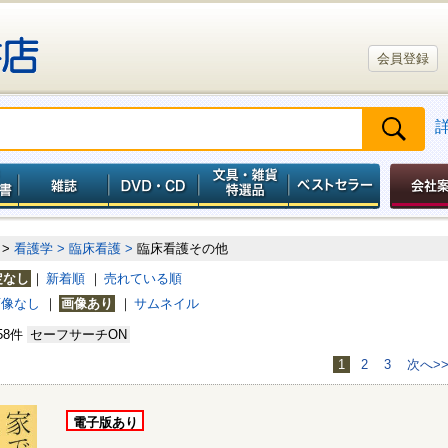
会員登録
>
看護学 >
臨床看護 >
臨床看護その他
定なし
｜
新着順
｜
売れている順
画像なし
｜
画像あり
｜
サムネイル
58件
セーフサーチON
1
2
3
次へ>
電子版あり