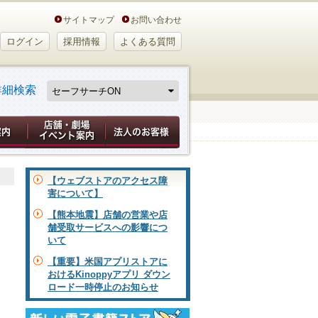
サイトマップ
お問い合わせ
ログイン
採用情報
よくある質問
詳細検索
【ウェブストアのアクセス障
害について】
【熊本地震】店舗の営業や店
舗受取サービスへの影響につ
いて
【重要】米国アプリストアに
おけるKinoppyアプリ ダウン
ロード一時停止のお知らせ