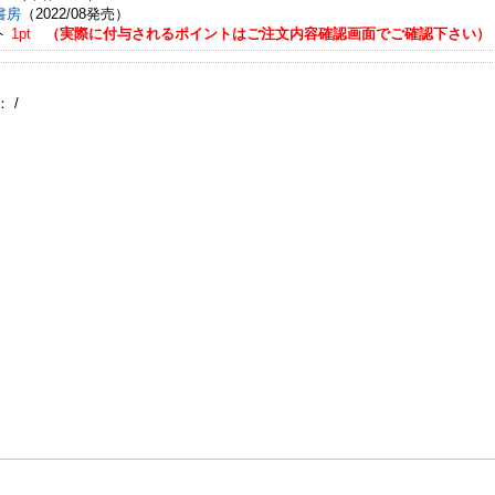
書房
（2022/08発売）
ト
1pt
（実際に付与されるポイントはご注文内容確認画面でご確認下さい）
：
/