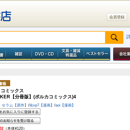
会員登録
書籍
カコミックス
CKER【分冊版】(ポルカコミックス)4
：
セラム【原作】
/
祐vp7【漫画】
/
aoi【漫画】
32
（本体¥120）