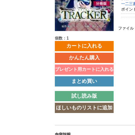
一二三
ポイン
ファイル
個数：1
内容説明