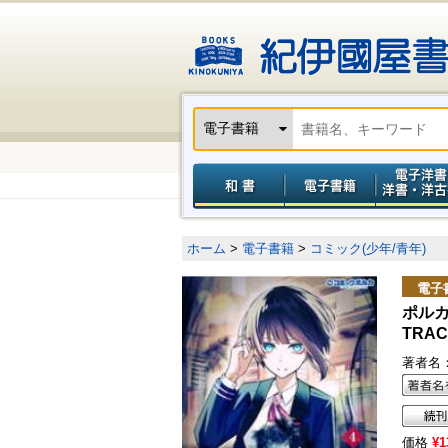
ホーム
>
電子書籍
>
コミック(少年/青年)
電子
ポル
TRA
著者名
価格
¥1