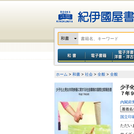
ホーム
>
和書
>
社会
>
全般
>
全般
少子
７年
内閣府
国立印
ただい