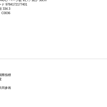
A4判／ページ数 91,7／高さ 30cm
 9784172177401
 334.3
C0036
国際指標
度
共同参画