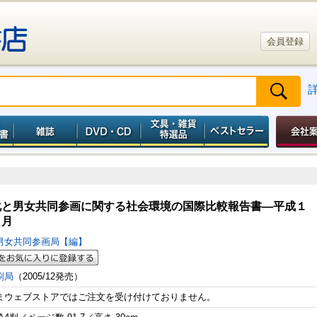
会員登録
化と男女共同参画に関する社会環境の国際比較報告書―平成１
９月
男女共同参画局【編】
刷局
（2005/12発売）
まウェブストアではご注文を受け付けておりません。