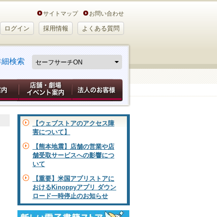
サイトマップ
お問い合わせ
ログイン
採用情報
よくある質問
詳細検索
【ウェブストアのアクセス障
害について】
【熊本地震】店舗の営業や店
舗受取サービスへの影響につ
いて
【重要】米国アプリストアに
おけるKinoppyアプリ ダウン
ロード一時停止のお知らせ