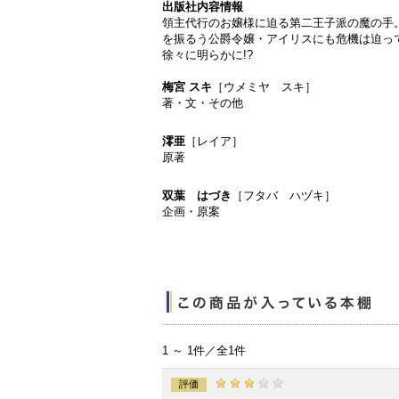
出版社内容情報
領主代行のお嬢様に迫る第二王子派の魔の手。
を振るう公爵令嬢・アイリスにも危機は迫っ
徐々に明らかに!?
梅宮 スキ
［ウメミヤ スキ］
著・文・その他
澪亜
［レイア］
原著
双葉 はづき
［フタバ ハヅキ］
企画・原案
1 ～ 1件／全1件
評価