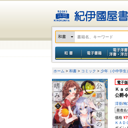
ホーム
>
和書
>
コミック
>
少年（小中学生
電子版
Ｋａ
公爵令
澪亜
/
梅
価格
¥7
ＫＡＤ
ポイン