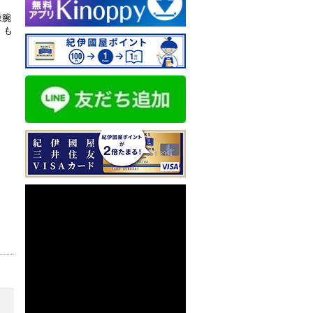
辣腕
」も