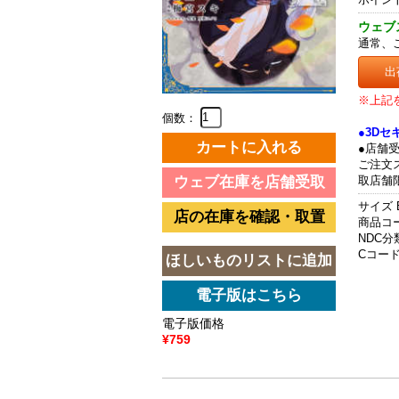
ウェブ
通常、
出
※上記
個数：
●3D
●店舗
ご注文
取店舗
サイズ 
商品コード
NDC分類
Cコード 
電子版価格
¥759