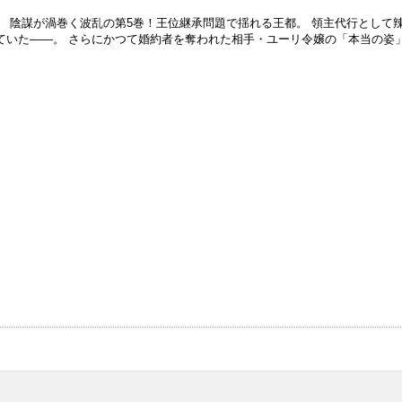
 陰謀が渦巻く波乱の第5巻！王位継承問題で揺れる王都。 領主代行として
ていた――。 さらにかつて婚約者を奪われた相手・ユーリ令嬢の「本当の姿