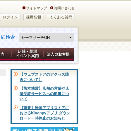
サイトマップ
お問い合わせ
ログイン
採用情報
よくある質問
詳細検索
【ウェブストアのアクセス障
害について】
【熊本地震】店舗の営業や店
舗受取サービスへの影響につ
いて
【重要】米国アプリストアに
おけるKinoppyアプリ ダウン
ロード一時停止のお知らせ