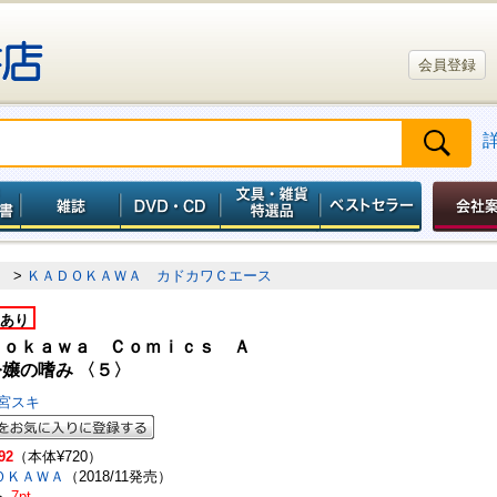
会員登録
）
>
ＫＡＤＯＫＡＷＡ カドカワＣエース
あり
ｄｏｋａｗａ Ｃｏｍｉｃｓ Ａ
嬢の嗜み 〈５〉
宮スキ
92
（本体¥720）
ＯＫＡＷＡ
（2018/11発売）
ト
7pt