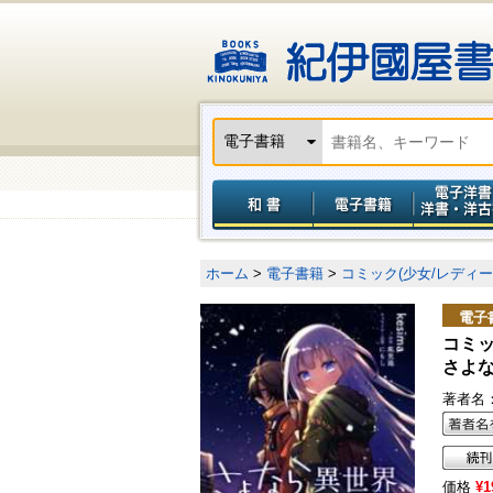
ホーム
>
電子書籍
>
コミック(少女/レディー
電子
コミ
さよな
著者名
価格
¥1