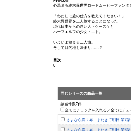
内容説明
心温まる終末異世界ロードムービーファンタ
「わたしに旅の仕方を教えてください！」
終末異世界を二人旅することになった
現代日本からの迷い人・ケースケと
ハーフエルフの少女・ニト。
いよいよ始まる二人旅。
そして目的地も決まり……？
目次
0
同じシリーズの商品一覧
該当件数7件
全てにチェックを入れる／全てにチェ
さよなら異世界、またきて明日 第7話
さよなら異世界、またきて明日 第6話