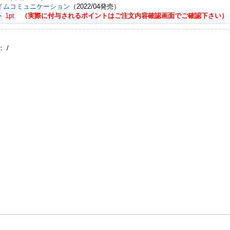
イムコミュニケーション
（2022/04発売）
ト
1pt
（実際に付与されるポイントはご注文内容確認画面でご確認下さい）
：
/