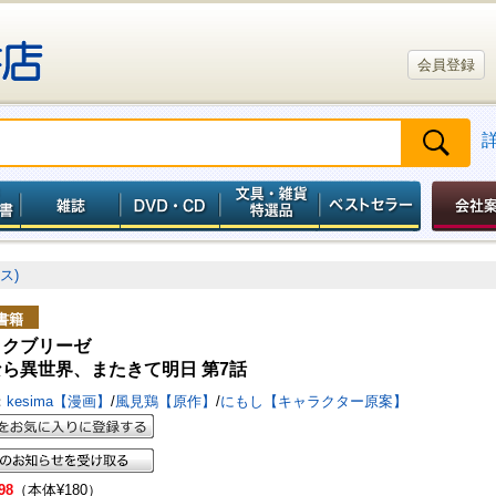
会員登録
ス)
書籍
ックブリーゼ
ら異世界、またきて明日 第7話
：
kesima【漫画】
/
風見鶏【原作】
/
にもし【キャラクター原案】
98
（本体¥180）