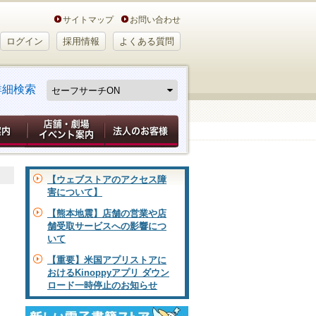
サイトマップ
お問い合わせ
ログイン
採用情報
よくある質問
詳細検索
【ウェブストアのアクセス障
害について】
【熊本地震】店舗の営業や店
舗受取サービスへの影響につ
いて
【重要】米国アプリストアに
おけるKinoppyアプリ ダウン
ロード一時停止のお知らせ