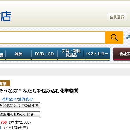
会員登録
書籍
 そうなの?! 私たちを包み込む化学物質
：
浦野紘平
/
浦野真弥
,750
（本体¥2,500）
社
（2021/05発売）