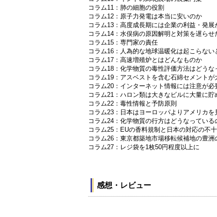
コラム11：肺の細胞の役割
コラム12：原子力発電は本当に安いのか
コラム13：高度成長期には企業の利益・発展
コラム14：水俣病の原因解明と対策を遅らせ
コラム15：専門家の責任
コラム16：人為的な地球温暖化は起こらない
コラム17：高速増殖炉とはどんなものか
コラム18：化学物質の毒性評価方法はどうな
コラム19：アスベストを含む石綿セメントが
コラム20：インターネット情報には注意が必
コラム21：ハロン類は大きなビルに大量に貯
コラム22：毒性情報と予防原則
コラム23：日本はヨーロッパよりアメリカを
コラム24：化学物質の行方はどうなっている
コラム25：EUの香料規制と日本の対応の不
コラム26：東京都築地市場移転候補地の豊洲
コラム27：レジ袋を1枚50円程度以上に
感想・レビュー