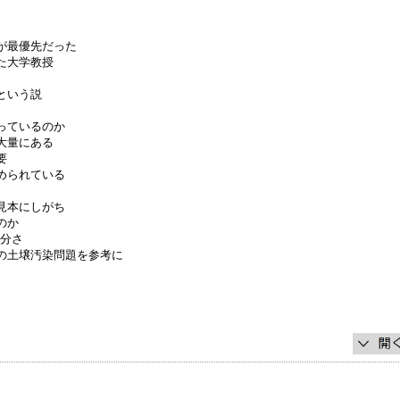
が最優先だった
た大学教授
という説
っているのか
大量にある
要
められている
見本にしがち
のか
十分さ
の土壌汚染問題を参考に