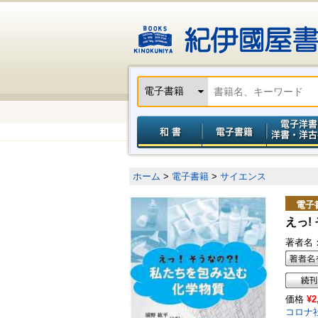
ホーム
>
電子書籍
>
サイエンス
電子
えっ!
著者名
価格
¥2
コロナ