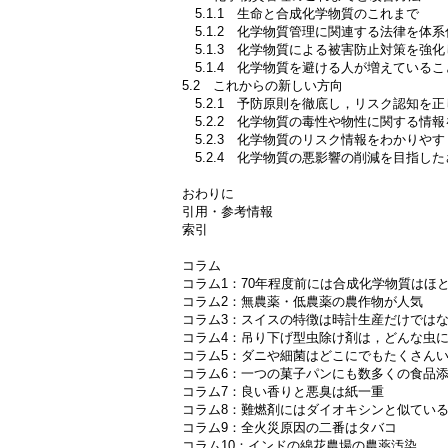
5.1.1 生命と合成化学物質のこれまで
5.1.2 化学物質管理に関連する法律を体
5.1.3 化学物質による被害防止対策を強化
5.1.4 化学物質を避ける人が増えている
5.2 これからの新しい方向
5.2.1 予防原則を徹底し，リスク認知を
5.2.2 化学物質の毒性や物性に関する情
5.2.3 化学物質のリスク情報をわかりや
5.2.4 化学物質の悪影響の削減を目指し
おわりに
引用・参考情報
索引
コラム
コラム1：70年程度前には合成化学物質はほ
コラム2：無農薬・低農薬の農作物が人気
コラム3：スイスの特徴は時計生産だけでは
コラム4：吊り下げ型虫除け剤は，どんな虫
コラム5：ダニや細菌はどこにでもたくさん
コラム6：一つの菓子パンにも数多くの食品
コラム7：良い香りと悪臭は紙一重
コラム8：難燃剤にはダイオキシンと似てい
コラム9：全火災原因の二番はタバコ
コラム10：インドの綿花農場の農薬汚染