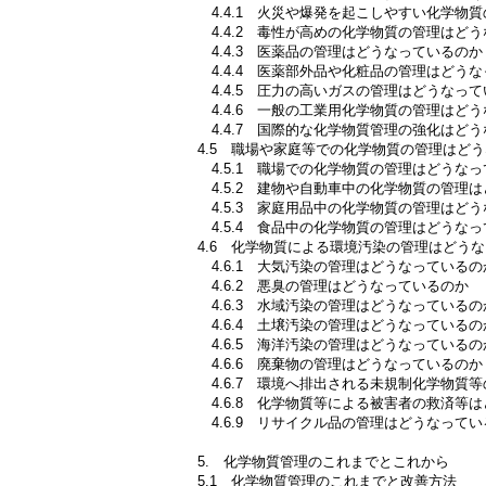
4.4.1 火災や爆発を起こしやすい化学物
4.4.2 毒性が高めの化学物質の管理はど
4.4.3 医薬品の管理はどうなっているのか
4.4.4 医薬部外品や化粧品の管理はどう
4.4.5 圧力の高いガスの管理はどうなっ
4.4.6 一般の工業用化学物質の管理はど
4.4.7 国際的な化学物質管理の強化はど
4.5 職場や家庭等での化学物質の管理はど
4.5.1 職場での化学物質の管理はどうな
4.5.2 建物や自動車中の化学物質の管理
4.5.3 家庭用品中の化学物質の管理はど
4.5.4 食品中の化学物質の管理はどうな
4.6 化学物質による環境汚染の管理はどう
4.6.1 大気汚染の管理はどうなっているの
4.6.2 悪臭の管理はどうなっているのか
4.6.3 水域汚染の管理はどうなっているの
4.6.4 土壌汚染の管理はどうなっているの
4.6.5 海洋汚染の管理はどうなっているの
4.6.6 廃棄物の管理はどうなっているのか
4.6.7 環境へ排出される未規制化学物質
4.6.8 化学物質等による被害者の救済等
4.6.9 リサイクル品の管理はどうなってい
5. 化学物質管理のこれまでとこれから
5.1 化学物質管理のこれまでと改善方法