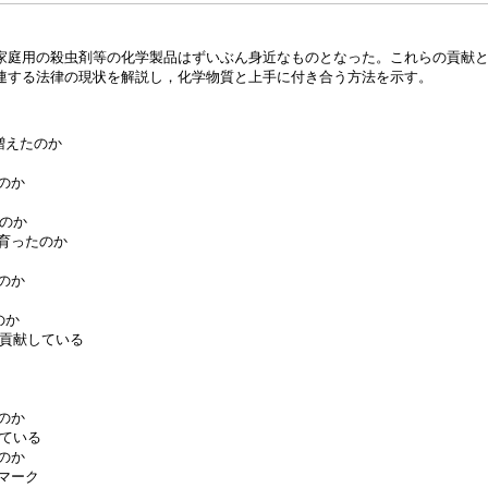
家庭用の殺虫剤等の化学製品はずいぶん身近なものとなった。これらの貢献
連する法律の現状を解説し，化学物質と上手に付き合う方法を示す。
増えたのか
のか
たのか
つ育ったのか
のか
のか
に貢献している
のか
っている
のか
マーク