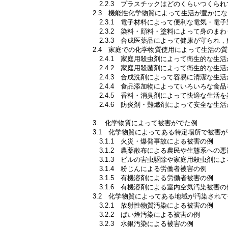
2.2.3 プラスチックはどのくらいつくら
2.3 機能性化学物質によって生活が豊かに
2.3.1 電子材料によって便利な電気・電
2.3.2 染料・顔料・塗料によって身のま
2.3.3 合成医薬品によって健康が守られ
2.4 家庭での化学物質使用によって生活の
2.4.1 家庭用殺虫剤によって衛生的な生
2.4.2 家庭用殺菌剤によって衛生的な生
2.4.3 合成洗剤によって容易に清潔な生
2.4.4 食品添加物によっていろいろな食
2.4.5 香料・消臭剤によって快適な生活
2.4.6 防炎剤・難燃剤によって安全な生
3. 化学物質によって被害がでた例
3.1 化学物質によってある特定場所で被害
3.1.1 火災・爆発事故による被害の例
3.1.2 農薬散布による農民や生態系への
3.1.3 ビルの害虫駆除や家庭用殺虫剤に
3.1.4 粉じんによる労働者被害の例
3.1.5 有機溶剤による労働者被害の例
3.1.6 有機溶剤による室内空気汚染被害の
3.2 化学物質によってある地域が汚染され
3.2.1 放射性物質汚染による被害の例
3.2.2 ばい煙汚染による被害の例
3.2.3 水銀汚染による被害の例