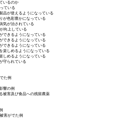
れているのか
なっている
子製品が使えるようになっている
わりが色彩豊かになっている
，病気が治されている
質が向上している
活ができるようになっている
活ができるようになっている
活ができるようになっている
品を楽しめるようになっている
を楽しめるようになっている
活が守られている
がでた例
悪影響の例
よる被害及び食品への残留農薬
例
て被害がでた例