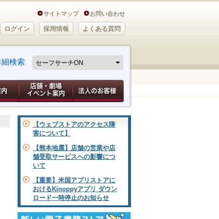
サイトマップ
お問い合わせ
ログイン
採用情報
よくある質問
詳細検索
【ウェブストアのアクセス障
害について】
【熊本地震】店舗の営業や店
舗受取サービスへの影響につ
いて
【重要】米国アプリストアに
おけるKinoppyアプリ ダウン
ロード一時停止のお知らせ