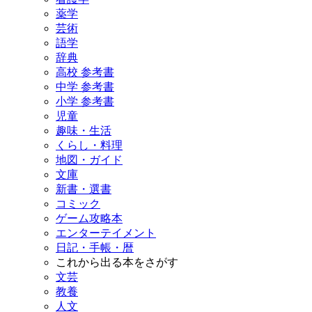
薬学
芸術
語学
辞典
高校 参考書
中学 参考書
小学 参考書
児童
趣味・生活
くらし・料理
地図・ガイド
文庫
新書・選書
コミック
ゲーム攻略本
エンターテイメント
日記・手帳・暦
これから出る本をさがす
文芸
教養
人文