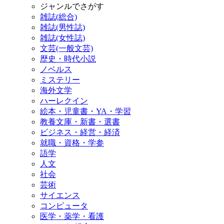
ジャンルでさがす
雑誌(総合)
雑誌(男性誌)
雑誌(女性誌)
文芸(一般文芸)
歴史・時代小説
ノベルス
ミステリー
海外文学
ハーレクイン
絵本・児童書・YA・学習
教養文庫・新書・選書
ビジネス・経営・経済
就職・資格・学参
語学
人文
社会
芸術
サイエンス
コンピュータ
医学・薬学・看護