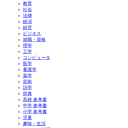
教育
社会
法律
経済
経営
ビジネス
就職・資格
理学
工学
コンピュータ
医学
看護学
薬学
芸術
語学
辞典
高校 参考書
中学 参考書
小学 参考書
児童
趣味・生活