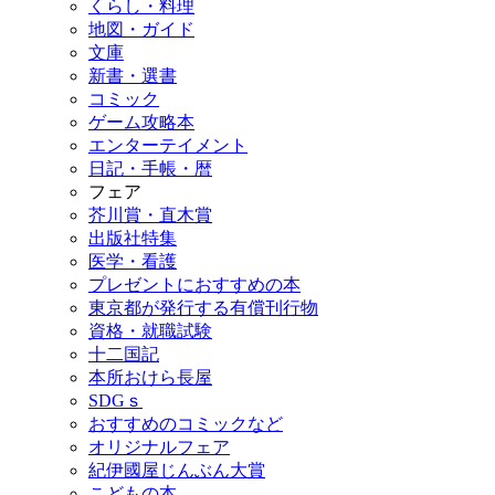
くらし・料理
地図・ガイド
文庫
新書・選書
コミック
ゲーム攻略本
エンターテイメント
日記・手帳・暦
フェア
芥川賞・直木賞
出版社特集
医学・看護
プレゼントにおすすめの本
東京都が発行する有償刊行物
資格・就職試験
十二国記
本所おけら長屋
SDGｓ
おすすめのコミックなど
オリジナルフェア
紀伊國屋じんぶん大賞
こどもの本