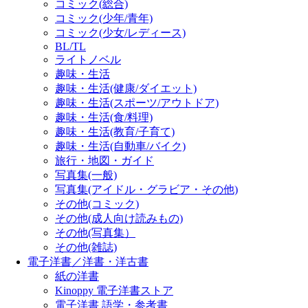
コミック(総合)
コミック(少年/青年)
コミック(少女/レディース)
BL/TL
ライトノベル
趣味・生活
趣味・生活(健康/ダイエット)
趣味・生活(スポーツ/アウトドア)
趣味・生活(食/料理)
趣味・生活(教育/子育て)
趣味・生活(自動車/バイク)
旅行・地図・ガイド
写真集(一般)
写真集(アイドル・グラビア・その他)
その他(コミック)
その他(成人向け読みもの)
その他(写真集）
その他(雑誌)
電子洋書／洋書・洋古書
紙の洋書
Kinoppy 電子洋書ストア
電子洋書 語学・参考書