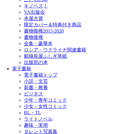
キノベス！
YA出版会
本屋大賞
限定カバー＆特典付き商品
書物復権2015-2020
書物復権
全集・豪華本
ロシア・ウクライナ関連書籍
鯖猫長屋ふしぎ草紙
出版部の本
電子書籍
電子書籍トップ
小説・文芸
新書・教養
ビジネス
少年・青年コミック
少女・女性コミック
BL・TL
ライトノベル
趣味・実用
タレント写真集