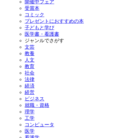
開催中フェア
受賞本
コミック
プレゼントにおすすめの本
子どもと学び
医学書・看護書
ジャンルでさがす
文芸
教養
人文
教育
社会
法律
経済
経営
ビジネス
就職・資格
理学
工学
コンピュータ
医学
看護学