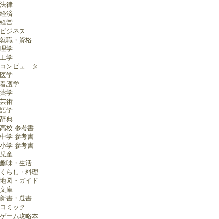
法律
経済
経営
ビジネス
就職・資格
理学
工学
コンピュータ
医学
看護学
薬学
芸術
語学
辞典
高校 参考書
中学 参考書
小学 参考書
児童
趣味・生活
くらし・料理
地図・ガイド
文庫
新書・選書
コミック
ゲーム攻略本