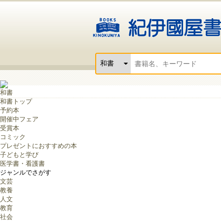
和書
和書トップ
予約本
開催中フェア
受賞本
コミック
プレゼントにおすすめの本
子どもと学び
医学書・看護書
ジャンルでさがす
文芸
教養
人文
教育
社会