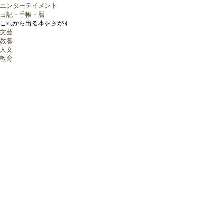
エンターテイメント
日記・手帳・暦
これから出る本をさがす
文芸
教養
人文
教育
社会
法律
経済
経営
ビジネス
就職・資格
理学
工学
コンピュータ
医学
看護学
薬学
芸術
語学
辞典
高校 参考書
中学 参考書
小学 参考書