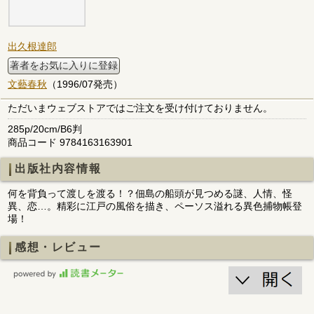
出久根達郎
著者をお気に入りに登録
文藝春秋
（1996/07発売）
ただいまウェブストアではご注文を受け付けておりません。
285p/20cm/B6判
商品コード 9784163163901
出版社内容情報
何を背負って渡しを渡る！？佃島の船頭が見つめる謎、人情、怪
異、恋…。精彩に江戸の風俗を描き、ペーソス溢れる異色捕物帳登
場！
感想・レビュー