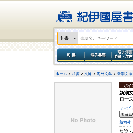
ホーム
>
和書
>
文庫
>
海外文学
>
新潮文庫
ポイ
新潮
ロー
キング
新潮社
ただい