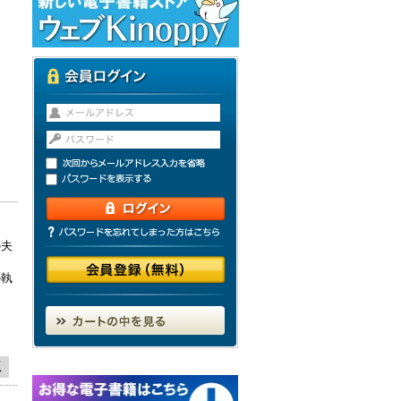
の夫
そ
の執