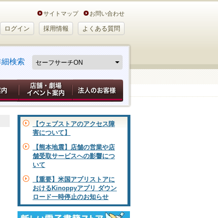
サイトマップ
お問い合わせ
ログイン
採用情報
よくある質問
詳細検索
【ウェブストアのアクセス障
害について】
【熊本地震】店舗の営業や店
舗受取サービスへの影響につ
いて
【重要】米国アプリストアに
おけるKinoppyアプリ ダウン
ロード一時停止のお知らせ