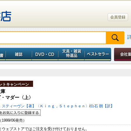
会員登録
ントキャンペーン
文庫
ズ・マダー〈上〉
，スティーヴン【著】〈Ｋｉｎｇ，Ｓｔｅｐｈｅｎ〉
/
白石 朗【訳】
（1999/06発売）
まウェブストアではご注文を受け付けておりません。