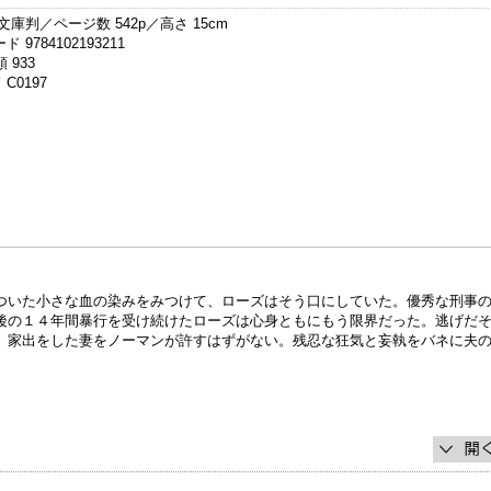
文庫判／ページ数 542p／高さ 15cm
 9784102193211
 933
C0197
ついた小さな血の染みをみつけて、ローズはそう口にしていた。優秀な刑事
後の１４年間暴行を受け続けたローズは心身ともにもう限界だった。逃げだ
、家出をした妻をノーマンが許すはずがない。残忍な狂気と妄執をバネに夫