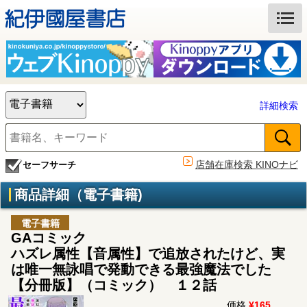
詳細検索
店舗在庫検索 KINOナビ
セーフサーチ
商品詳細（電子書籍)
電子書籍
GAコミック
ハズレ属性【音属性】で追放されたけど、実
は唯一無詠唱で発動できる最強魔法でした
【分冊版】（コミック） １２話
価格
¥165