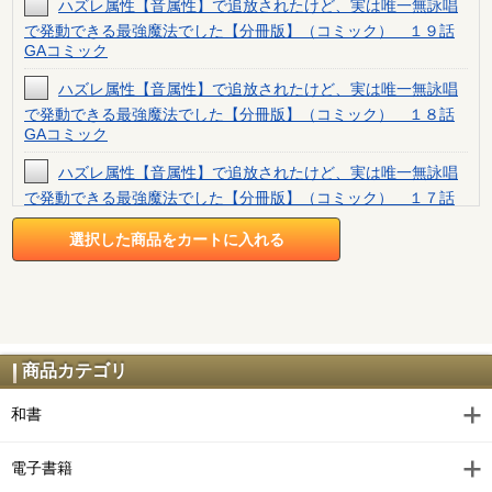
ハズレ属性【音属性】で追放されたけど、実は唯一無詠唱
で発動できる最強魔法でした【分冊版】（コミック） １９話
GAコミック
ハズレ属性【音属性】で追放されたけど、実は唯一無詠唱
で発動できる最強魔法でした【分冊版】（コミック） １８話
GAコミック
ハズレ属性【音属性】で追放されたけど、実は唯一無詠唱
で発動できる最強魔法でした【分冊版】（コミック） １７話
GAコミック
ハズレ属性【音属性】で追放されたけど、実は唯一無詠唱
で発動できる最強魔法でした【分冊版】（コミック） １６話
GAコミック
ハズレ属性【音属性】で追放されたけど、実は唯一無詠唱
で発動できる最強魔法でした【分冊版】（コミック） １５話
商品カテゴリ
GAコミック
和書
ハズレ属性【音属性】で追放されたけど、実は唯一無詠唱
で発動できる最強魔法でした【分冊版】（コミック） １４話
電子書籍
GAコミック