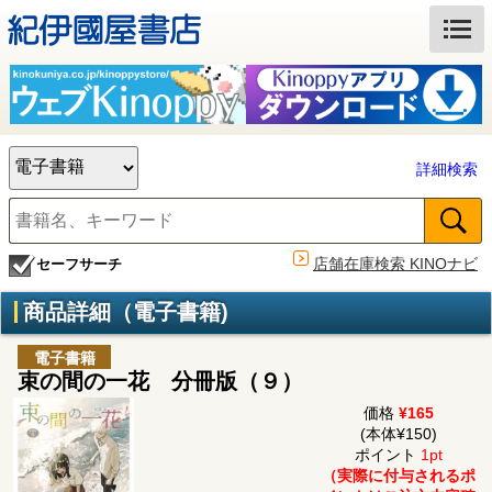
詳細検索
店舗在庫検索 KINOナビ
セーフサーチ
商品詳細（電子書籍)
電子書籍
束の間の一花 分冊版（９）
価格
¥165
(本体¥150)
ポイント
1pt
（実際に付与されるポ