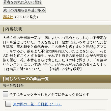
著者をお気に入りに登録
続刊のお知らせを受け取る
講談社
（2021/08発売）
内容説明
大学２年の千田原一花は、病によりいつ死ぬともしれない不安定な
日々を過ごしていた。そんなある日、彼女は想いを寄せていた元哲
学講師・萬木昭史と偶然再会。この機会を逃すまいと熱烈なアプロ
ーチをするが、彼もまた不治の病を抱えていたことを知る。一花と
の距離を置こうとする先生。それでも自身の病を隠しながら交流を
強く望む一花。本音をさらけ出したふたりの絆は深まり、「今後や
りたいこと」について語り合う。だがそれぞれの命のタイムリミッ
トは着実に近づいていた…。【20話～22話を収録】
同じシリーズの商品一覧
該当件数13件
全てにチェックを入れる／全てにチェックをはずす
束の間の一花 分冊版（１３）