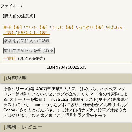
ファイル：
/
【購入前の注意点】
夏子【著】
/
こいち【著】
/
うぃむ【著】
/
おにぎり【著】
/
杜若わか
【著】
/
北野りりお【著】
著者をお気に入りに登録
続刊のお知らせを受け取る
一迅社
（2021/06発売）
ISBN 9784758022699
内容説明
原作シリーズ累計400万部突破!! 大人気「はめふら」の公式アンソ
ロジー第2弾！ いろいろなフラグが立ちまくり!? 15名の作家陣によ
るifストーリーを収録！ illustration (表紙イラスト)夏子／(裏表紙イ
ラスト)こいち comic うぃむ／おにぎり／杜若わか／北野りりお／
Cocoa／さかもとびん／桜井ゆっけ／白梅ナズナ／鈴華／永緒ウカ
／はやせれく／びみ太／まじこ／望月和臣／雪矢トモキ
感想・レビュー