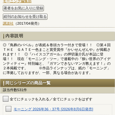
モーニング編集部
著者をお気に入りに登録
続刊のお知らせを受け取る
講談社
（2017/04発売）
内容説明
◎『鳥葬のバベル』が表紙＆巻頭カラー付きで登場！！ ◎第４回
ＴＨＥ ＧＡＴＥ一色まこと賞受賞作『かいせんぜんや』が掲載さ
れます！！ ◎『ハイスコアガール』の押切蓮介氏が本誌に登
場！！ 現在「モーニング・ツー」で連載中の『狭い世界のアイデ
ンティティー』特別編と、『ガマンできないマンガ教えます！』の
２本掲載です。 ※作品ラインナップは、紙の「モーニング」
に準拠しておりますが、一部、異なる場合があります。
同じシリーズの商品一覧
該当件数531件
全てにチェックを入れる／全てにチェックをはずす
モーニング 2026年36・37号 [2026年8月6日発売]