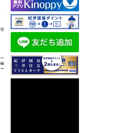
行
情況
ネー
、確
デー