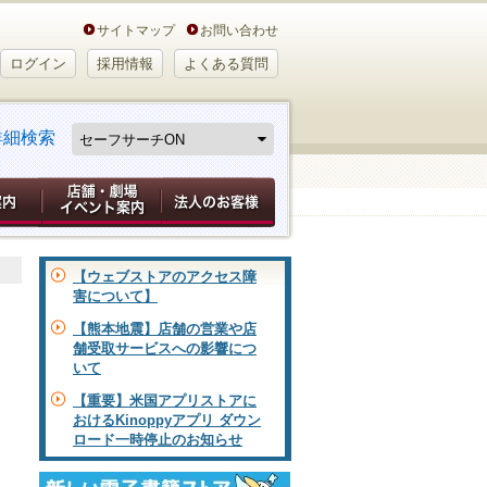
サイトマップ
お問い合わせ
ログイン
採用情報
よくある質問
詳細検索
【ウェブストアのアクセス障
害について】
【熊本地震】店舗の営業や店
舗受取サービスへの影響につ
いて
【重要】米国アプリストアに
おけるKinoppyアプリ ダウン
ロード一時停止のお知らせ