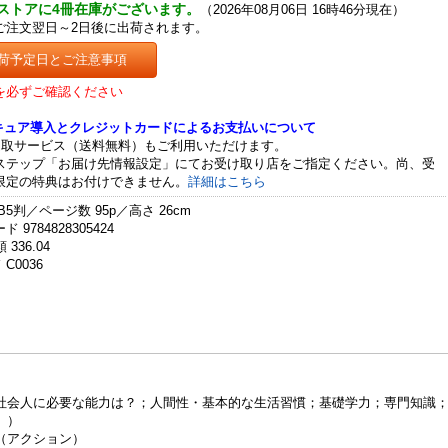
ストアに4冊在庫がございます。
（2026年08月06日 16時46分現在）
ご注文翌日～2日後に出荷されます。
荷予定日とご注意事項
を必ずご確認ください
セキュア導入とクレジットカードによるお支払いについて
受取サービス（送料無料）もご利用いただけます。
ステップ「お届け先情報設定」にてお受け取り店をご指定ください。尚、受
限定の特典はお付けできません。
詳細はこちら
B5判／ページ数 95p／高さ 26cm
 9784828305424
 336.04
C0036
社会人に必要な能力は？；人間性・基本的な生活習慣；基礎学力；専門知識
））
（アクション）