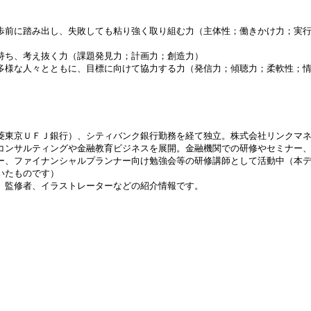
歩前に踏み出し、失敗しても粘り強く取り組む力（主体性；働きかけ力；実
持ち、考え抜く力（課題発見力；計画力；創造力）
多様な人々とともに、目標に向けて協力する力（発信力；傾聴力；柔軟性；
菱東京ＵＦＪ銀行）、シティバンク銀行勤務を経て独立。株式会社リンクマ
コンサルティングや金融教育ビジネスを展開。金融機関での研修やセミナー
ー、ファイナンシャルプランナー向け勉強会等の研修講師として活動中（本
いたものです）
、監修者、イラストレーターなどの紹介情報です。