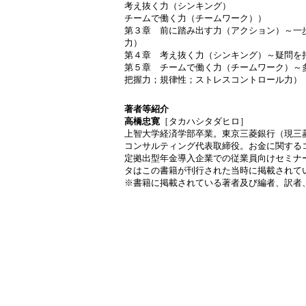
考え抜く力（シンキング）
チームで働く力（チームワーク））
第３章 前に踏み出す力（アクション）～一
力）
第４章 考え抜く力（シンキング）～疑問を
第５章 チームで働く力（チームワーク）～
把握力；規律性；ストレスコントロール力）
著者等紹介
高橋忠寛
［タカハシタダヒロ］
上智大学経済学部卒業。東京三菱銀行（現三
コンサルティング代表取締役。お金に関する
定拠出型年金導入企業での従業員向けセミナ
タはこの書籍が刊行された当時に掲載されて
※書籍に掲載されている著者及び編者、訳者