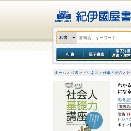
ホーム
>
和書
>
ビジネス
>
仕事の技術
>
仕
わか
にな
高橋 
価格
¥1
ビジネ
ポイン