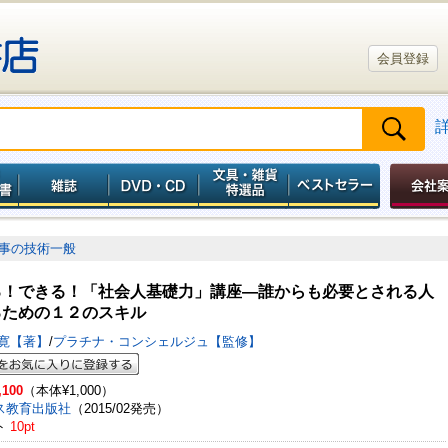
会員登録
事の技術一般
る！できる！「社会人基礎力」講座―誰からも必要とされる人
るための１２のスキル
忠寛【著】
/
プラチナ・コンシェルジュ【監修】
,100
（本体¥1,000）
ス教育出版社
（2015/02発売）
ト
10pt