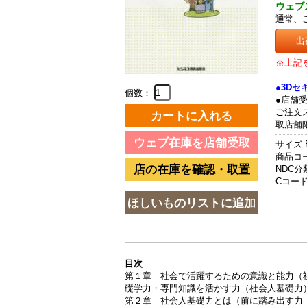
ウェブ
通常、
出
※上記
●3D
個数：
●店舗
ご注文
取店舗
サイズ 
商品コード
NDC分類
Cコード 
目次
第１章 社会で活躍するための意識と能力（
礎学力・専門知識を活かす力（社会人基礎力
第２章 社会人基礎力とは（前に踏み出す力