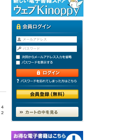
０４
６２