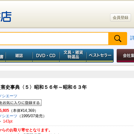
会員登録
災害史事典〈５〉昭和５６年～昭和６３年
ソシエーツ
5,805
（本体¥14,369）
ソシエーツ
（1995/07発売）
ト
143pt
からのお取り寄せとなります。