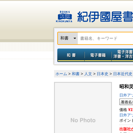
ホーム
>
和書
>
人文
>
日本史
>
日本近代史
昭和
日外ア
価格
¥1
日外ア
ポイン
出版社