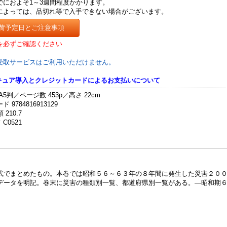
でにおよそ1～3週間程度かかります。
によっては、品切れ等で入手できない場合がございます。
荷予定日とご注意事項
を必ずご確認ください
受取サービスはご利用いただけません。
セキュア導入とクレジットカードによるお支払いについて
A5判／ページ数 453p／高さ 22cm
 9784816913129
 210.7
C0521
式でまとめたもの。本巻では昭和５６～６３年の８年間に発生した災害２０
データを明記。巻末に災害の種類別一覧、都道府県別一覧がある。―昭和期