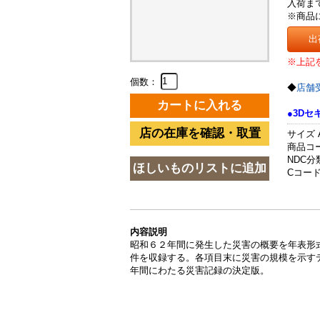
入荷ま
※商品
出
※上記
個数：
◆
店舗
●3D
サイズ 
商品コード
NDC分類
Cコード 
内容説明
昭和６２年間に発生した災害の概要を年表形
件を収録する。各項目末に災害の規模を示す
年間にわたる災害記録の決定版。