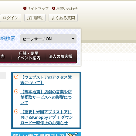
サイトマップ
お問い合わせ
ログイン
採用情報
よくある質問
詳細検索
【ウェブストアのアクセス障
害について】
【熊本地震】店舗の営業や店
舗受取サービスへの影響につ
いて
【重要】米国アプリストアに
おけるKinoppyアプリ ダウン
ロード一時停止のお知らせ