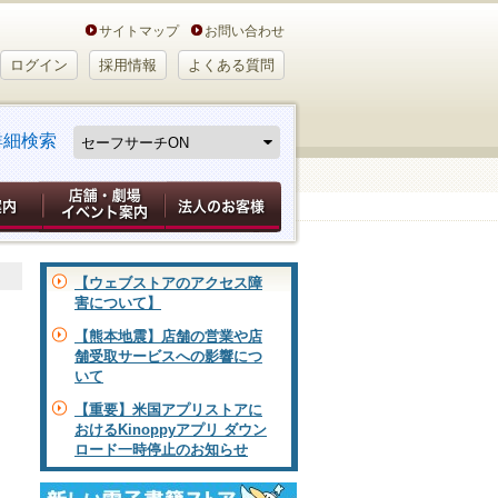
サイトマップ
お問い合わせ
ログイン
採用情報
よくある質問
詳細検索
【ウェブストアのアクセス障
害について】
【熊本地震】店舗の営業や店
舗受取サービスへの影響につ
いて
【重要】米国アプリストアに
おけるKinoppyアプリ ダウン
ロード一時停止のお知らせ