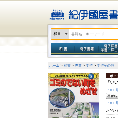
ホーム
>
和書
>
児童
>
学習
>
学習その他
ポイ
「いい
ＰＨＰ
ＰＨＰ
ただい