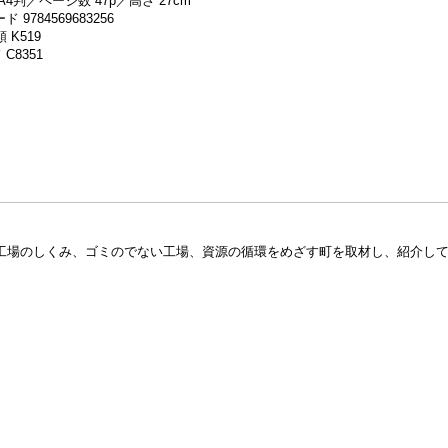
A4判／ページ数 47p／高さ 27cm
 9784569683256
 K519
C8351
工場のしくみ、ゴミのでない工場、資源の循環をめざす町を取材し、紹介し