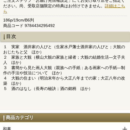
ご注文ステップ「お届け先情報設定」にてお受け取り店をご指定く
ださい。尚、受取店舗限定の特典はお付けできません。
詳細はこち
ら
186p/19cm/B6判
商品コード 9784434295492
目次
１ 実家 酒井家の人びと（生家水戸藩士酒井家の人びと；大観の
おじたちと父 ほか）
２ 家族と大観（横山大観の家族と縁者；大観の結婚生活―文子夫
人 ほか）
３ 書簡から見た画人大観（親族への手紙；ある画家への手紙―制
作の手法や技法について ほか）
４ 大観の住まい（明治末年から大正八年までの家；大正八年の改
築 ほか）
５ 酒のはなし（長寿の秘訣；酒の銘柄 ほか）
商品カテゴリ
和書