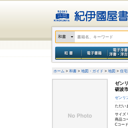
ホーム
>
和書
>
地図・ガイド
>
地図
>
住宅
ゼン
砺波市
ゼンリ
ただい
サイズ 
商品コード
Cコード 