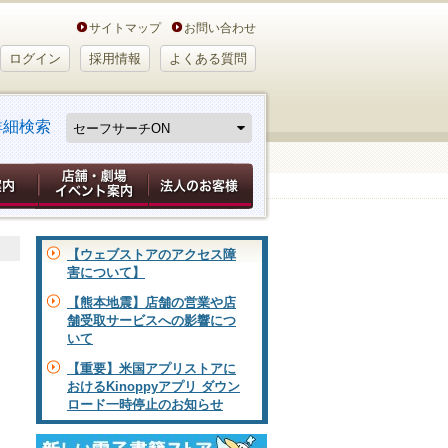
サイトマップ
お問い合わせ
ログイン
採用情報
よくある質問
詳細検索
【ウェブストアのアクセス障
害について】
【熊本地震】店舗の営業や店
舗受取サービスへの影響につ
いて
【重要】米国アプリストアに
おけるKinoppyアプリ ダウン
ロード一時停止のお知らせ