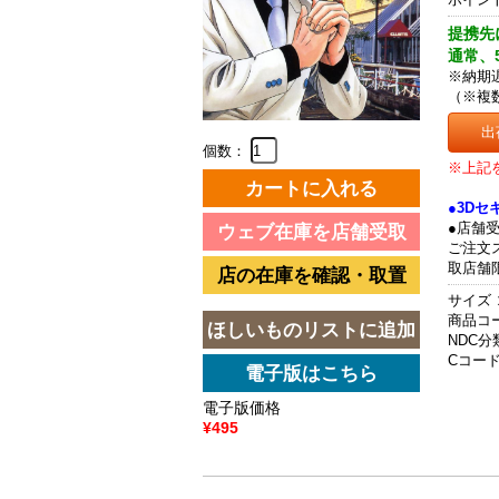
提携先
通常、
※納期
（※複
出
個数：
※上記
●3D
●店舗
ご注文
取店舗
サイズ 
商品コード
NDC分類
Cコード 
電子版価格
¥495