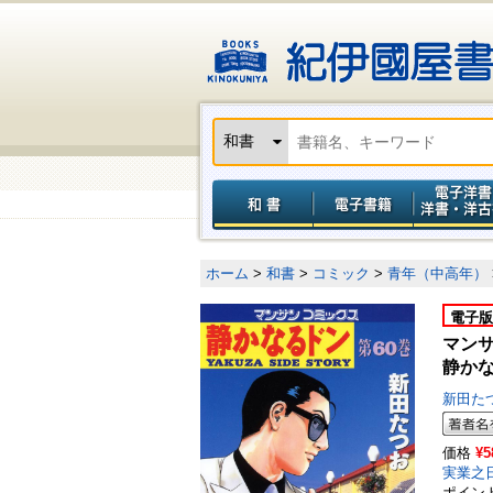
ホーム
>
和書
>
コミック
>
青年（中高年）
電子版
マン
静かな
新田た
価格
¥5
実業之
ポイン