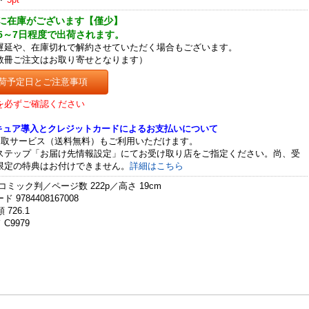
に在庫がございます【僅少】
5～7日程度で出荷されます。
遅延や、在庫切れで解約させていただく場合もございます。
数冊ご注文はお取り寄せとなります）
荷予定日とご注意事項
を必ずご確認ください
セキュア導入とクレジットカードによるお支払いについて
受取サービス（送料無料）もご利用いただけます。
ステップ「お届け先情報設定」にてお受け取り店をご指定ください。尚、受
限定の特典はお付けできません。
詳細はこちら
コミック判／ページ数 222p／高さ 19cm
 9784408167008
 726.1
C9979