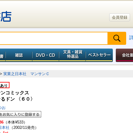
会員登録
>
実業之日本社 マンサンＣ
あり
サンコミックス
るドン 〈６０〉
つお
86
（本体¥533）
日本社
（2002/11発売）
ト
5pt