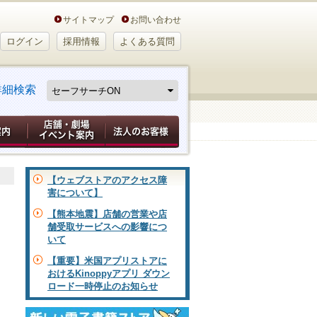
サイトマップ
お問い合わせ
ログイン
採用情報
よくある質問
詳細検索
【ウェブストアのアクセス障
害について】
【熊本地震】店舗の営業や店
舗受取サービスへの影響につ
いて
【重要】米国アプリストアに
おけるKinoppyアプリ ダウン
ロード一時停止のお知らせ