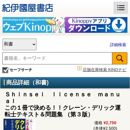
詳細検索
店舗在庫検索 KINOナビ
セーフサーチ
商品詳細（和書)
Ｓｈｉｎｓｅｉ ｌｉｃｅｎｓｅ ｍａｎｕ
ａｌ
この１冊で決める！！クレーン・デリック運
転士テキスト＆問題集 （第３版）
価格
¥2,750
(本体¥2,500)