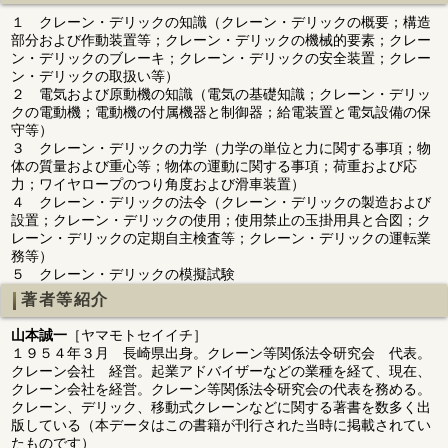
１ クレーン・デリックの知識（クレーン・デリックの概要；構造
部分および作動装置等；クレーン・デリックの機械的要素；クレー
ン・デリックのブレーキ；クレーン・デリックの安全装置；クレー
ン・デリックの取扱い等）
２ 電気および原動機の知識（電気の基礎知識；クレーン・デリッ
クの電動機；電動機の付属機器と制御器；給電装置と電気設備の保
守等）
３ クレーン・デリックの力学（力学の単位と力に関する事項；物
体の質量および重心等；物体の運動に関する事項；荷重および応
力；ワイヤロープのつり角度および滑車装置）
４ クレーン・デリックの法令（クレーン・デリックの製造および
設置；クレーン・デリックの使用；使用禁止の玉掛用具と合図；ク
レーン・デリックの定期自主検査等；クレーン・デリックの運転業
務等）
５ クレーン・デリックの模擬試験
著者等紹介
山本誠一
［ヤマモトセイイチ］
１９５４年３月 長崎県出身。クレーン等関係法令研究会 代表。
クレーン会社 経営。起業アドバイザーなどの業種を経て、現在、
クレーン会社を経営。クレーン等関係法令研究会の代表を務める。
クレーン、デリック、移動式クレーンなどに関する著書を数多く出
版している（本データはこの書籍が刊行された当時に掲載されてい
たものです）