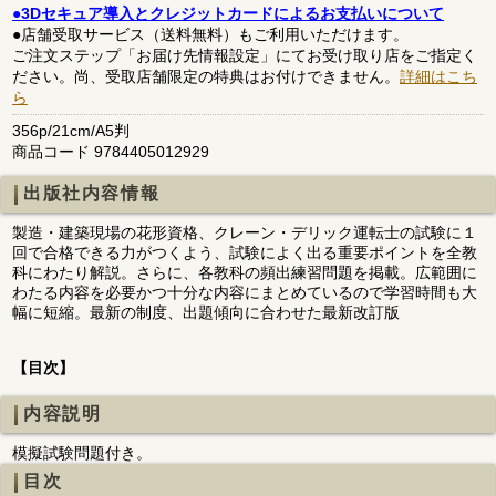
●3Dセキュア導入とクレジットカードによるお支払いについて
●店舗受取サービス（送料無料）もご利用いただけます。
ご注文ステップ「お届け先情報設定」にてお受け取り店をご指定く
ださい。尚、受取店舗限定の特典はお付けできません。
詳細はこち
ら
356p/21cm/A5判
商品コード 9784405012929
出版社内容情報
製造・建築現場の花形資格、クレーン・デリック運転士の試験に１
回で合格できる力がつくよう、試験によく出る重要ポイントを全教
科にわたり解説。さらに、各教科の頻出練習問題を掲載。広範囲に
わたる内容を必要かつ十分な内容にまとめているので学習時間も大
幅に短縮。最新の制度、出題傾向に合わせた最新改訂版
【目次】
内容説明
模擬試験問題付き。
目次