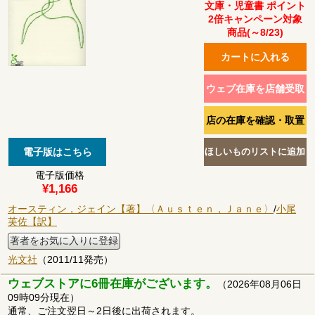
文庫・児童書 ポイント
2倍キャンペーン対象
商品(～8/23)
電子版価格
¥1,166
オースティン，ジェイン【著】〈Ａｕｓｔｅｎ，Ｊａｎｅ〉
/
小尾
芙佐【訳】
著者をお気に入りに登録
光文社
（2011/11発売）
ウェブストアに6冊在庫がございます。
（2026年08月06日
09時09分現在）
通常、ご注文翌日～2日後に出荷されます。