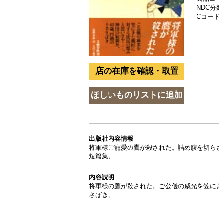
NDC分類
Cコード 
出版社内容情報
将軍様ご寵愛の鷹が殺された。詰め腹を切ら
短篇集。
内容説明
将軍様の鷹が殺された。ご公儀の威光を笠に
さばき。