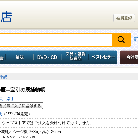
会員登録
小説
の鷹―宝引の辰捕物帳
妻夫【著】
秋
（1999/04発売）
まウェブストアではご注文を受け付けておりません。
B6判／ページ数 263p／高さ 20cm
 9784163184609