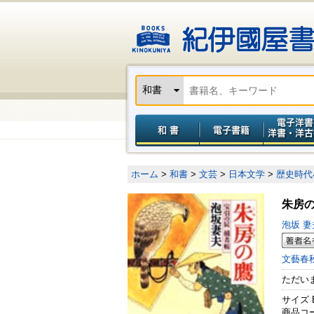
ホーム
>
和書
>
文芸
>
日本文学
>
歴史時代
朱房
泡坂 
文藝春
ただい
サイズ 
商品コード