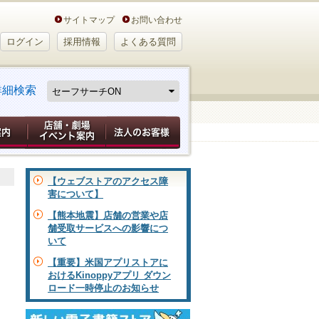
サイトマップ
お問い合わせ
ログイン
採用情報
よくある質問
詳細検索
【ウェブストアのアクセス障
害について】
【熊本地震】店舗の営業や店
舗受取サービスへの影響につ
いて
【重要】米国アプリストアに
おけるKinoppyアプリ ダウン
ロード一時停止のお知らせ