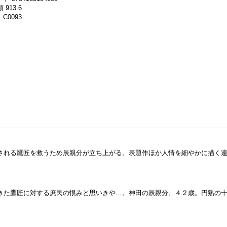
 913.6
C0093
される鷹匠を救うため辰親分が立ち上がる。表題作ほか人情を細やかに描く
きた鷹匠に対する庶民の恨みと思いきや…。神田の辰親分、４２歳。円熟の