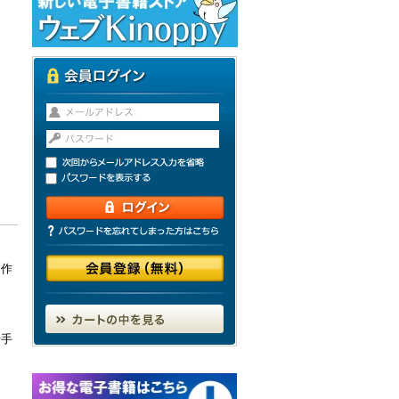
連作
十手