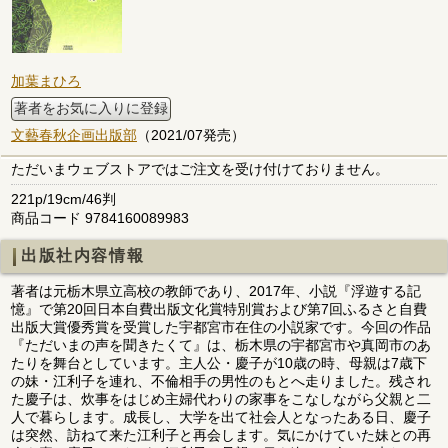
加葉まひろ
著者をお気に入りに登録
文藝春秋企画出版部
（2021/07発売）
ただいまウェブストアではご注文を受け付けておりません。
221p/19cm/46判
商品コード 9784160089983
出版社内容情報
著者は元栃木県立高校の教師であり、2017年、小説『浮遊する記
憶』で第20回日本自費出版文化賞特別賞および第7回ふるさと自費
出版大賞優秀賞を受賞した宇都宮市在住の小説家です。今回の作品
『ただいまの声を聞きたくて』は、栃木県の宇都宮市や真岡市のあ
たりを舞台としています。主人公・慶子が10歳の時、母親は7歳下
の妹・江利子を連れ、不倫相手の男性のもとへ走りました。残され
た慶子は、炊事をはじめ主婦代わりの家事をこなしながら父親と二
人で暮らします。成長し、大学を出て社会人となったある日、慶子
は突然、訪ねて来た江利子と再会します。気にかけていた妹との再