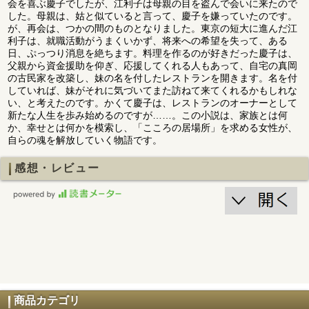
会を喜ぶ慶子でしたが、江利子は母親の目を盗んで会いに来たので
した。母親は、姑と似ていると言って、慶子を嫌っていたのです。
が、再会は、つかの間のものとなりました。東京の短大に進んだ江
利子は、就職活動がうまくいかず、将来への希望を失って、ある
日、ぷっつり消息を絶ちます。料理を作るのが好きだった慶子は、
父親から資金援助を仰ぎ、応援してくれる人もあって、自宅の真岡
の古民家を改築し、妹の名を付したレストランを開きます。名を付
していれば、妹がそれに気づいてまた訪ねて来てくれるかもしれな
い、と考えたのです。かくて慶子は、レストランのオーナーとして
新たな人生を歩み始めるのですが……。この小説は、家族とは何
か、幸せとは何かを模索し、「こころの居場所」を求める女性が、
自らの魂を解放していく物語です。
感想・レビュー
商品カテゴリ