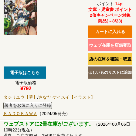
ポイント
14pt
文庫・児童書 ポイント
2倍キャンペーン対象
商品(～8/23)
電子版価格
¥792
タジリユウ【著】
/
さなだ ケイスイ【イラスト】
著者をお気に入りに登録
ＫＡＤＯＫＡＷＡ
（2024/05発売）
ウェブストアに2冊在庫がございます。
（2026年08月06日
10時22分現在）
通常、ご注文翌日～2日後に出荷されます。