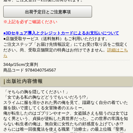
出荷予定日とご注意事項
※上記を必ずご確認ください
●3Dセキュア導入とクレジットカードによるお支払いについて
●店舗受取サービス（送料無料）もご利用いただけます。
ご注文ステップ「お届け先情報設定」にてお受け取り店をご指定く
ださい。尚、受取店舗限定の特典はお付けできません。
詳細はこち
ら
344p/15cm/文庫判
商品コード 9784040754567
出版社内容情報
「そちらの胸を隠してください！」
「女である私の胸などどうでもいいだろう!?」
スライムに服を溶かされた男の俺を見て、躊躇なく自分の着ていた
服を脱いで渡してくる女冒険者のエルミー。
俺が転生したのはゴブリンやオーク、女盗賊さえも狙うのは女では
なく男という、貞操が逆転した異世界だった。この世界の常識を知
らない転生者の俺は、無自覚に女性たちの好感度を上げていき!?
さらには唯一回復魔法を使える職業『治療士』の最上位職『聖男』