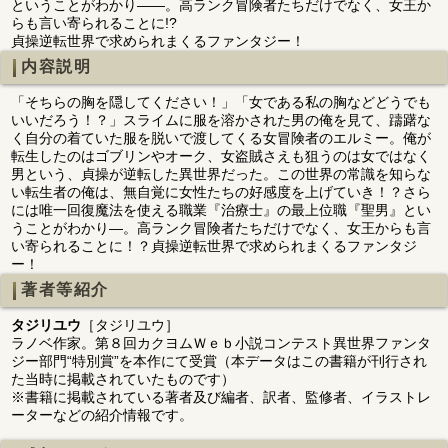
ということがわかり――。高ランク冒険者たちだけでなく、女王か
らも言い寄られることに!?
貞操逆転世界で求められまくるファンタジー！
内容説明
「そちらの胸を隠してください！」「女である私の胸などどうでも
いいだろう！？」スライムに服を溶かされた男の俺を見て、躊躇な
く自分の着ていた服を脱いで渡してくる女冒険者のエルミー。俺が
転生したのはゴブリンやオーク、女盗賊さえも狙うのは女ではなく
男という、貞操が逆転した異世界だった。この世界の常識を知らな
い転生者の俺は、無自覚に女性たちの好感度を上げていき！？さら
には唯一回復魔法を使える職業『治療士』の最上位職『聖男』とい
うことがわかり―。高ランク冒険者たちだけでなく、女王からも言
い寄られることに！？貞操逆転世界で求められまくるファンタジ
ー！
著者等紹介
タジリユウ
［タジリユウ］
ラノベ作家。第８回カクヨムＷｅｂ小説コンテスト異世界ファンタ
ジー部門“特別賞”を本作にて受賞（本データはこの書籍が刊行され
た当時に掲載されていたものです）
※書籍に掲載されている著者及び編者、訳者、監修者、イラストレ
ーターなどの紹介情報です。