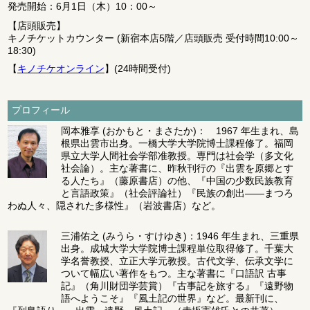
発売開始：6月1日（木）10：00～
【
店頭販売
】
キノチケットカウンター (新宿本店5階／店頭販売 受付時間10:00～
18:30)
【
キノチケオンライン
】(24時間受付)
プロフィール
岡本雅享
(おかもと・まさたか)： 1967 年生まれ、島
根県出雲市出身。一橋大学大学院博士課程修了。福岡
県立大学人間社会学部准教授。専門は社会学（多文化
社会論）。主な著書に、昨秋刊行の『出雲を原郷とす
る人たち』（藤原書店）の他、『中国の少数民族教育
と言語政策』（社会評論社）『民族の創出――まつろ
わぬ人々、隠された多様性』（岩波書店）など。
三浦佑之
(みうら・すけゆき)：1946 年生まれ、三重県
出身。成城大学大学院博士課程単位取得修了。千葉大
学名誉教授、立正大学元教授。古代文学、伝承文学に
ついて幅広い著作をもつ。主な著書に『口語訳 古事
記』（角川財団学芸賞）『古事記を旅する』『遠野物
語へようこそ』『風土記の世界』など。最新刊に、