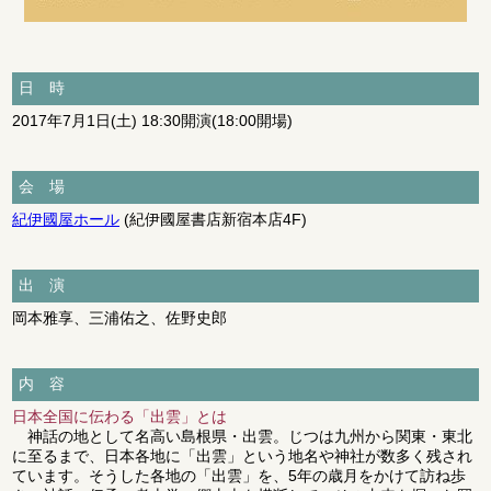
日 時
2017年7月1日(土) 18:30開演(18:00開場)
会 場
紀伊國屋ホール
(紀伊國屋書店新宿本店4F)
出 演
岡本雅享
、
三浦佑之
、
佐野史郎
内 容
日本全国に伝わる「出雲」とは
神話の地として名高い島根県・出雲。じつは九州から関東・東北
に至るまで、日本各地に「出雲」という地名や神社が数多く残され
ています。そうした各地の「出雲」を、5年の歳月をかけて訪ね歩