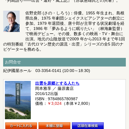
『列島語り――出雲・遠野・風土記』（赤坂憲雄氏との共著）。
佐野史郎
(さの・しろう)：俳優。1955 年生まれ、島根
県出身。1975 年劇団シェイクスピアシアターの創立に
参加。1979 年退団後、唐十郎が主宰する状況劇場を経
て、1986 年「夢みるように眠りたい」（林海象監督）
で映画デビュー。その後、数多くの映画・TV・舞台に
出演。地元の山陰放送で2009 年から2013 年まで年1回
の特別番組「古代ロマン歴史の源流・出雲」シリーズの全5 回のナ
ビゲーターを務める。
お問合せ
紀伊國屋ホール
03-3354-0141
(10:00～18:30)
出雲を原郷とする人たち
岡本雅享 ／ 藤原書店
2016/12出版
ISBN : 9784865780987
価格：
￥3,024
（本体￥2,800）