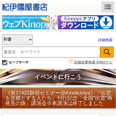
詳細検索
店舗在庫検索 KINOナビ
セーフサーチ
イベントに行こう
《第274回新宿セミナー@Kinokuniya》『出雲
を原郷とする人たち』刊行記念「全国"出雲"再
発見の旅」講演会※本講演は終了しました