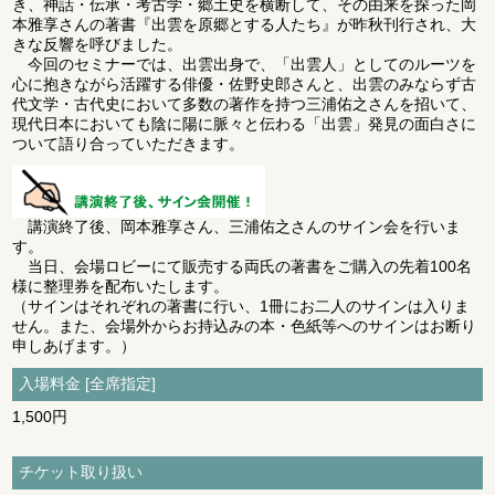
き、神話・伝承・考古学・郷土史を横断して、その由来を探った岡
本雅享さんの著書『出雲を原郷とする人たち』が昨秋刊行され、大
きな反響を呼びました。
今回のセミナーでは、出雲出身で、「出雲人」としてのルーツを
心に抱きながら活躍する俳優・佐野史郎さんと、出雲のみならず古
代文学・古代史において多数の著作を持つ三浦佑之さんを招いて、
現代日本においても陰に陽に脈々と伝わる「出雲」発見の面白さに
ついて語り合っていただきます。
講演終了後、岡本雅享さん、三浦佑之さんのサイン会を行いま
す。
当日、
会場ロビー
にて販売する両氏の著書をご購入の先着100名
様に整理券を配布いたします。
（サインはそれぞれの著書に行い、1冊にお二人のサインは入りま
せん。また、会場外からお持込みの本・色紙等へのサインはお断り
申しあげます。）
入場料金 [全席指定]
1,500円
チケット取り扱い