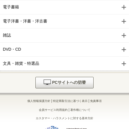
Comic ZERO-SUM (コミック ゼロサム) 2025年11月号[雑
電子書籍
誌]
電子洋書・洋書・洋古書
Comic ZERO-SUM (コミック ゼロサム) 2025年10月号[雑
誌]
雑誌
Comic ZERO-SUM (コミック ゼロサム) 2025年9月号[雑誌]
DVD・CD
Comic ZERO-SUM (コミック ゼロサム) 2025年8月号[雑誌]
Comic ZERO-SUM (コミック ゼロサム) 2025年7月号[雑誌]
文具・雑貨・特選品
Comic ZERO-SUM (コミック ゼロサム) 2025年6月号[雑誌]
PCサイトへの切替
Comic ZERO-SUM (コミック ゼロサム) 2025年5月号[雑誌]
Comic ZERO-SUM (コミック ゼロサム) 2025年4月号[雑誌]
|
|
個人情報保護方針
特定商取引法に基づく表示
免責事項
Comic ZERO-SUM (コミック ゼロサム) 2025年3月号[雑誌]
|
会員サービス利用規約
著作権について
カスタマー・ハラスメントに対する基本方針
Comic ZERO-SUM (コミック ゼロサム) 2025年2月号[雑誌]