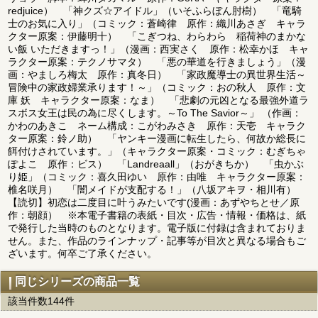
redjuice） 「神クズ☆アイドル」（いそふらぼん肘樹） 「竜騎
士のお気に入り」（コミック：蒼崎律 原作：織川あさぎ キャラ
クター原案：伊藤明十） 「こぎつね、わらわら 稲荷神のまかな
い飯 いただきますっ！」（漫画：西実さく 原作：松幸かほ キャ
ラクター原案：テクノサマタ） 「悪の華道を行きましょう」（漫
画：やましろ梅太 原作：真冬日） 「家政魔導士の異世界生活～
冒険中の家政婦業承ります！～」（コミック：おの秋人 原作：文
庫 妖 キャラクター原案：なま） 「悲劇の元凶となる最強外道ラ
スボス女王は民の為に尽くします。～To The Savior～」 （作画：
かわのあきこ ネーム構成：こがわみさき 原作：天壱 キャラク
ター原案：鈴ノ助） 「ヤンキー漫画に転生したら、何故か総長に
餌付けされています。」（キャラクター原案・コミック：むぎちゃ
ぽよこ 原作：ビス） 「Landreaall」（おがきちか） 「虫かぶ
り姫」（コミック：喜久田ゆい 原作：由唯 キャラクター原案：
椎名咲月） 「闇メイドが支配する！」（八坂アキヲ・相川有）
【読切】初恋は二度目に叶うみたいです(漫画：あずやちとせ／原
作：朝顔） ※本電子書籍の表紙・目次・広告・情報・価格は、紙
で発行した当時のものとなります。電子版に付録は含まれておりま
せん。また、作品のラインナップ・記事等が目次と異なる場合もご
ざいます。何卒ご了承ください。
同じシリーズの商品一覧
該当件数144件