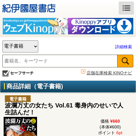
詳細検索
店舗在庫検索 KINOナビ
セーフサーチ
商品詳細（電子書籍)
電子書籍
波瀾万丈の女たち Vol.61 毒身内のせいで人
生詰んだ！
価格
¥660
(本体¥600)
ポイント
6pt