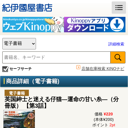
詳細検索
店舗在庫検索 KINOナビ
セーフサーチ
商品詳細（電子書籍)
電子書籍
英国紳士と迷える仔猫―運命の甘い糸―（分
冊版） 【第3話】
価格
¥220
(本体¥200)
ポイント
2pt