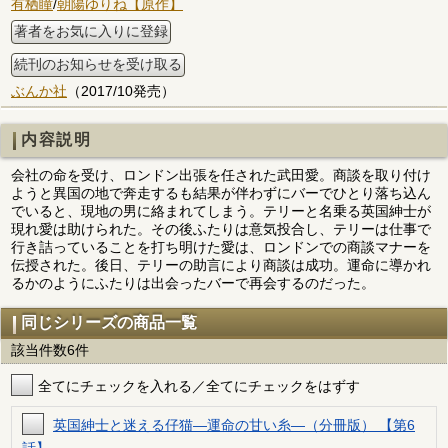
有栖瞳
/
朝陽ゆりね【原作】
著者をお気に入りに登録
続刊のお知らせを受け取る
ぶんか社
（2017/10発売）
内容説明
会社の命を受け、ロンドン出張を任された武田愛。商談を取り付け
ようと異国の地で奔走するも結果が伴わずにバーでひとり落ち込ん
でいると、現地の男に絡まれてしまう。テリーと名乗る英国紳士が
現れ愛は助けられた。その後ふたりは意気投合し、テリーは仕事で
行き詰っていることを打ち明けた愛は、ロンドンでの商談マナーを
伝授された。後日、テリーの助言により商談は成功。運命に導かれ
るかのようにふたりは出会ったバーで再会するのだった。
同じシリーズの商品一覧
該当件数6件
全てにチェックを入れる／全てにチェックをはずす
英国紳士と迷える仔猫―運命の甘い糸―（分冊版） 【第6
話】