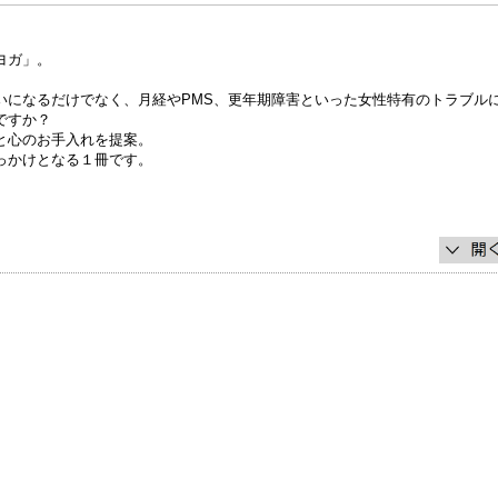
ヨガ」。
いになるだけでなく、月経やPMS、更年期障害といった女性特有のトラブル
ですか？
と心のお手入れを提案。
っかけとなる１冊です。