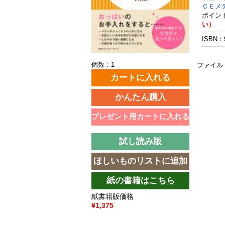
ＣＥメ
ポイン
い）
ISBN：9
個数：1
ファイル
紙書籍版価格
¥1,375