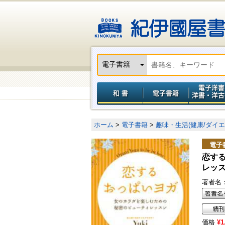
ホーム
>
電子書籍
>
趣味・生活(健康/ダイエ
電子
恋す
レッ
著者名
価格
¥1