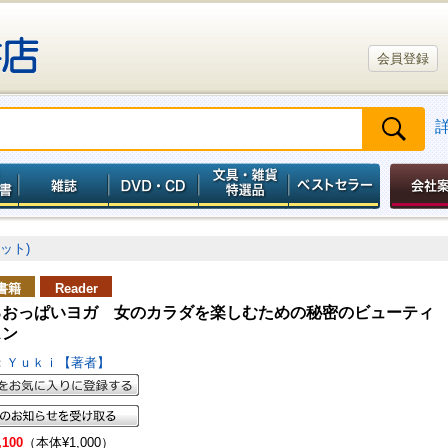
会員登録
ット)
書籍
Reader
るおっぱいヨガ 女のカラダを楽しむための秘密のビューティ
スン
：
Ｙｕｋｉ【著者】
,100
（本体¥1,000）