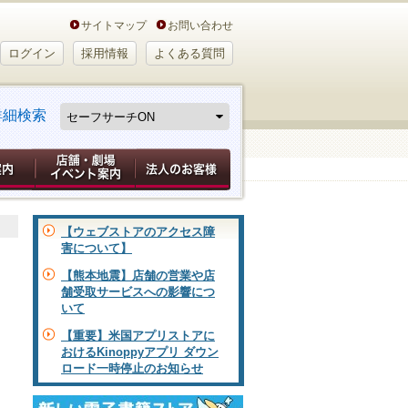
サイトマップ
お問い合わせ
ログイン
採用情報
よくある質問
詳細検索
【ウェブストアのアクセス障
害について】
【熊本地震】店舗の営業や店
舗受取サービスへの影響につ
いて
【重要】米国アプリストアに
おけるKinoppyアプリ ダウン
ロード一時停止のお知らせ