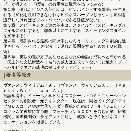
プ」が冴える；「標識」の有用性に敬意を払ってみる）
第２章 優れたビジネス英会話は、ピンポイントする単語から生ま
れる（変化を説明できなければビジネスパーソンじゃない；原因を
追究しなければビジネスパーソンである価値がない）
第３章 スピーキング上達の基本は、スタイルだ（スピーキングス
タイルに注目すると、想像以上に向上する；スピーキングスタイル
を変革する）
第４章 感謝される最高の聞き手になろう（リスニングを劇的に進
化させる「セイバック技法」；優れた質問をするためのＩＱＲ戦
術）
第５章 英語の選び方であなたとあなたの会話は成功へと導かれる
（民主的な文法構造へ；名前の威力は無視できないほど絶大；グロ
ーバルビジネスの成功の鍵はポジティビティー）
著者等紹介
ヴァンス，ウィリアム・Ａ．
［ヴァンス，ウィリアムＡ．］［Ｖａ
ｎｃｅ，Ｗｉｌｌｉａｍ Ａ．］
言語学博士。イェール大学ビジネススクール・コミュニケーション
センターの創設者、元ディレクター。現在は、同校でエグゼクティ
ブＭＢＡコースや次世代リーダー育成のためのワールドフェロープ
ログラムで教壇に立つ他、フォーチュン５００社を含む企業、研究
機関、国際機関のクライアントに対し、成功へと導くビジネスコミ
ュニケーションを指導している