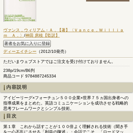
ヴァンス，ウィリアム・Ａ．【著】〈Ｖａｎｃｅ，Ｗｉｌｌｉａ
ｍ Ａ．〉
/
神田 房枝【監訳】
著者をお気に入りに登録
ディーエイチシー
（2012/10発売）
ただいまウェブストアではご注文を受け付けておりません。
238p/19cm/B6判
商品コード 9784887245334
内容説明
アイビーリーグ×フォーチュン５００企業×世界７５ヵ国出身者への
指導成果をまとめた。英語コミュニケーションを成功させる戦略的
思考フレームワークとシンプル技術。
目次
第１章 これから話すことが１００倍よく理解される技術（聞き手
を一心不乱にさせる「利益の陳述」；会話でこそ、「ロードマッ