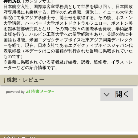
神田房枝
［カンダフサエ］
日本航空入社、国際線客室乗務員として世界を駆け回り、日本国政
府専用機にも乗務する。留学のため退職、渡米し、イェール大学大
学院にて東アジア学修士号、博士号を取得する。その後、ボストン
大学講師、ハーバード大学ポストドクトラルフェロー、ボストン美
術館学芸部研究員となり、その間に数々の国際学会発表、学術記事
出版を行う。ハルピン工業大学への留学経験もあり、英語の他に中
国語も堪能。米国エグゼクティブボイス社東アジア開発ディレクタ
ーを経て、現在、日本支社であるエグゼクティブボイスジャパン代
表取締役（本データはこの書籍が刊行された当時に掲載されていた
ものです）
※書籍に掲載されている著者及び編者、訳者、監修者、イラストレ
ーターなどの紹介情報です。
感想・レビュー