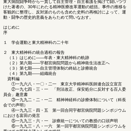
東大病院闘争時から一貫して自主管理・自主看護を掲げて闘いつづ
けた著者の、30年にわたる精神医療改革運動の総括。事件の推移を
客観的に整理し、反対派のものも含めた史料の再検討によって、運
動・闘争の歴史的意義をあらためて問いなおす。
はじめに
序
１ 学会運動と東大精神科の二十年
２ 東大精神科の統合過程の報告
（１）はじめに――年表・東大精神科の軌跡
（２）第六期――宇都宮病院問題から精神衛生法改正へ
（３）第七期――自主管理体制の終結と診療統合
（４）第九期――組織統合
資料編
①一九六八・一〇・二一 東京大学精神科医師連合設立宣言
②一九七四・三・一 「刑法改正、保安処分に反対する百人委
員会」趣意書
③一九九二・二・一二 精神神経科の診療体制について（科長
会での声明）
④一九九三・四・五 第一回合同宇都宮病院問題シンポジウム
における富田の発言
⑤一九九三・六・一 診療統一についての教授の口頭声明
⑥一九九三・八・一六 第一回宇都宮病院問題シンポジウムを