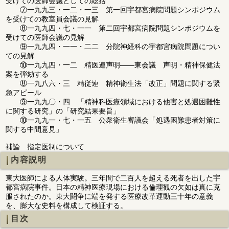
受けての医師会議としての総括
⑦一九九三・一二・一三 第一回宇都宮病院問題シンポジウム
を受けての教室員会議の見解
⑧一九九四・七・一一 第二回宇都宮病院問題シンポジウムを
受けての医師会議の見解
⑨一九九四・一一・二二 分院神経科の宇都宮病院問題につい
ての見解
⑩一九九四・一二 精医連声明――東会議 声明・精神保健法
案を弾劾する
⑧一九八六・三 精従連 精神衛生法「改正」問題に関する緊
急アピール
⑨一九九〇・四 「精神科医療領域における他害と処遇困難性
に関する研究」の「研究結果要旨」
⑩一九九一・七・一五 公衆衛生審議会「処遇困難患者対策に
関する中間意見」
補論 指定医制について
内容説明
東大医師による人体実験。三年間で二百人を超える死者を出した宇
都宮病院事件。日本の精神医療現場における倫理観の欠如は真に克
服されたのか。東大闘争に端を発する医療改革運動三十年の意義
を、膨大な史料を構成して検証する。
目次