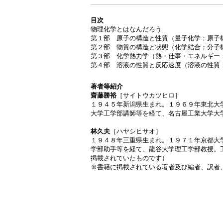
目次
物理化学とはなんだろう
第１部 原子の構造と性質（量子化学；原子
第２部 物質の構造と状態（化学結合；分子
第３部 化学熱力学（熱・仕事・エネルギー
第４部 溶液の性質と反応速度（溶液の性質
著者等紹介
齋藤勝裕
［サイトウカツヒロ］
１９４５年新潟県生まれ。１９６９年東北大
大学工学部講師等を経て、名古屋工業大学大
林久夫
［ハヤシヒサオ］
１９４８年三重県生まれ。１９７１年京都大
学部助手等を経て、龍谷大学理工学部教授。
掲載されていたものです）
※書籍に掲載されている著者及び編者、訳者