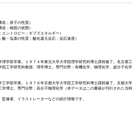
構造；原子の性質）
構造；物質の状態）
；エントロピー；ギブズエネルギー）
；酸・塩基の性質；酸化還元反応；反応速度）
学理学部卒業。１９７４年東北大学大学院理学研究科博士課程修了。名古屋
学院工学研究科教授。理学博士。専門分野：有機化学、物理化学、超分子化
学工学部卒業。１９７６年京都大学大学院工学研究科博士課程修了。京都大
工学博士。専門分野：高分子物理化学（本データはこの書籍が刊行された当
、監修者、イラストレーターなどの紹介情報です。