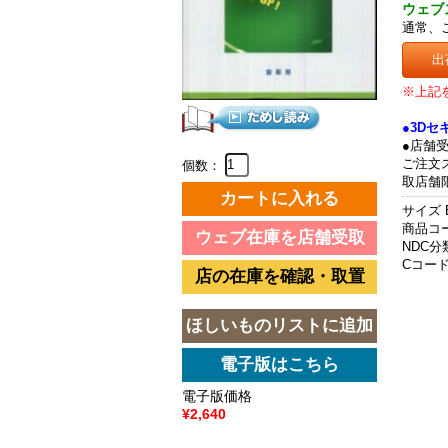
ウェブ
通常、
出
※上記
●3D
●店舗
ご注文
個数：
取店舗
サイズ 
商品コード
NDC分類
Cコード 
電子版価格
¥2,640