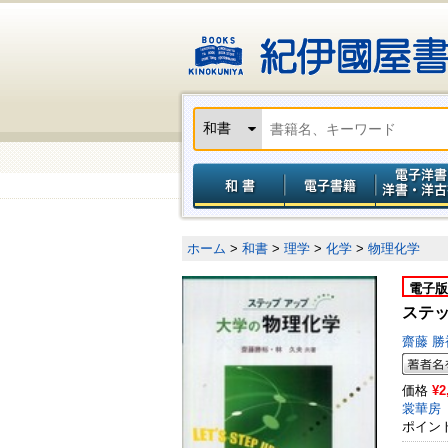
ホーム
>
和書
>
理学
>
化学
>
物理化学
電子版
ステ
齋藤 勝
価格
¥2
裳華房
ポイン