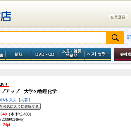
会員登録
あり
ップアップ 大学の物理化学
裕
/
林 久夫【共著】
,640
（本体¥2,400）
（2009/01発売）
ト
24pt