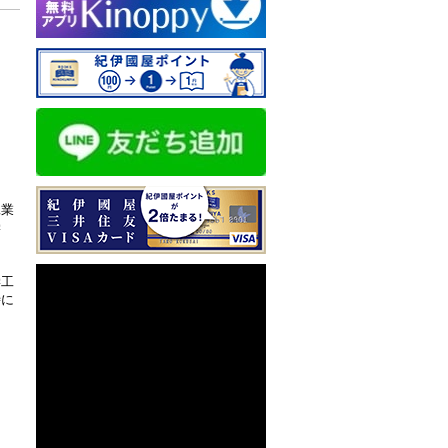
工業
学
学工
時に