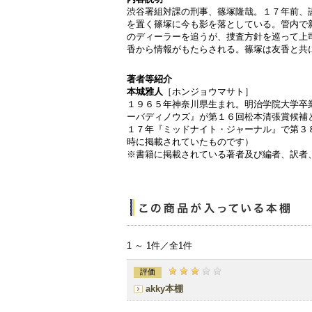
渋谷署組対課の刑事、篠塚隆哉。１７年前、
を置く篠塚に今も影を落としている。管内で
のディーラーを追うが、捜査方針を巡って上
香から情報がもたらされる。篠塚は友香と共
著者等紹介
本城雅人
［ホンジョウマサト］
１９６５年神奈川県生まれ。明治学院大学卒
ーバディノウズ』が第１６回松本清張賞候補
１７年『ミッドナイト・ジャーナル』で第３
時に掲載されていたものです）
※書籍に掲載されている著者及び編者、訳者
1 ～ 1件／全1件
評価
akky本棚