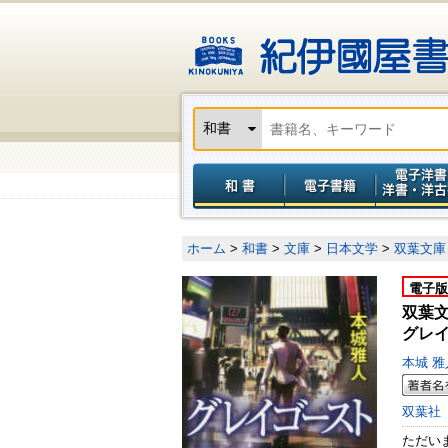
ホーム
>
和書
>
文庫
>
日本文学
>
双葉文庫
電子版
双葉
グレ
本城 
双葉社
ただい