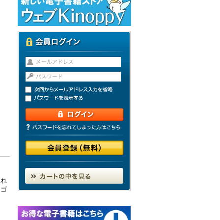
られ
イゴ