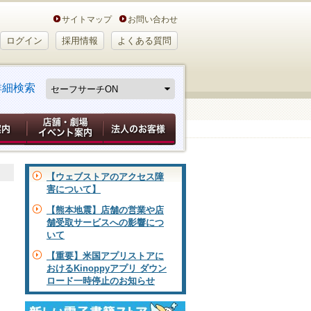
サイトマップ
お問い合わせ
ログイン
採用情報
よくある質問
詳細検索
【ウェブストアのアクセス障
害について】
【熊本地震】店舗の営業や店
舗受取サービスへの影響につ
いて
【重要】米国アプリストアに
おけるKinoppyアプリ ダウン
ロード一時停止のお知らせ