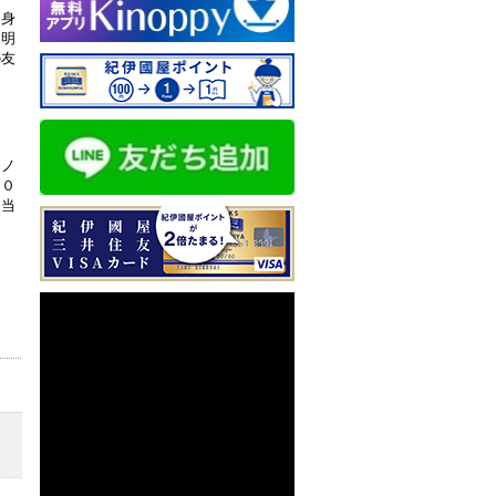
に身
不明
の友
『ノ
２０
た当