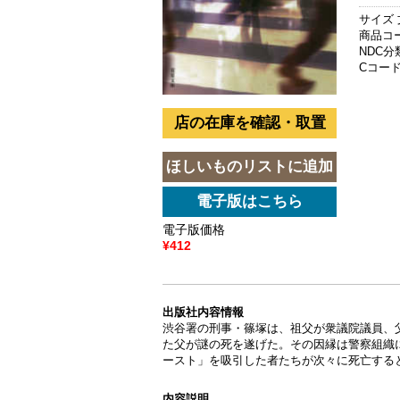
サイズ 
商品コード
NDC分類
Cコード 
電子版価格
¥412
出版社内容情報
渋谷署の刑事・篠塚は、祖父が衆議院議員、
た父が謎の死を遂げた。その因縁は警察組織
ースト」を吸引した者たちが次々に死亡する
内容説明