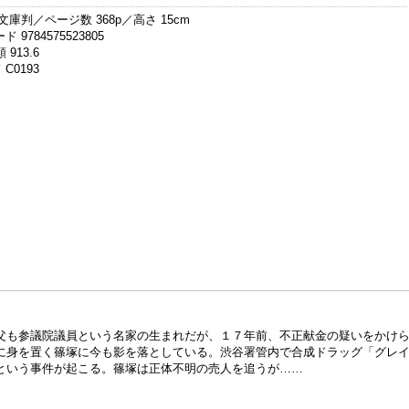
文庫判／ページ数 368p／高さ 15cm
 9784575523805
 913.6
C0193
父も参議院議員という名家の生まれだが、１７年前、不正献金の疑いをかけ
に身を置く篠塚に今も影を落としている。渋谷署管内で合成ドラッグ「グレ
という事件が起こる。篠塚は正体不明の売人を追うが……