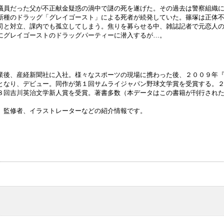
議員だった父が不正献金疑惑の渦中で謎の死を遂げた。その過去は警察組織
新種のドラッグ「グレイゴースト」による死者が続発していた。篠塚は正体
司と対立、課内でも孤立してしまう。焦りを募らせる中、雑誌記者で元恋人
にグレイゴーストのドラッグパーティーに潜入するが…。
業後、産経新聞社に入社。様々なスポーツの現場に携わった後、２００９年
となり、デビュー。同作が第１回サムライジャパン野球文学賞を受賞する。
８回吉川英治文学新人賞を受賞。著書多数（本データはこの書籍が刊行され
、監修者、イラストレーターなどの紹介情報です。