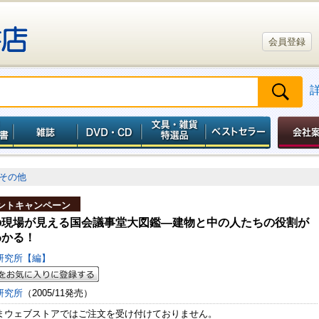
会員登録
その他
ントキャンペーン
の現場が見える国会議事堂大図鑑―建物と中の人たちの役割が
わかる！
研究所【編】
研究所
（2005/11発売）
まウェブストアではご注文を受け付けておりません。