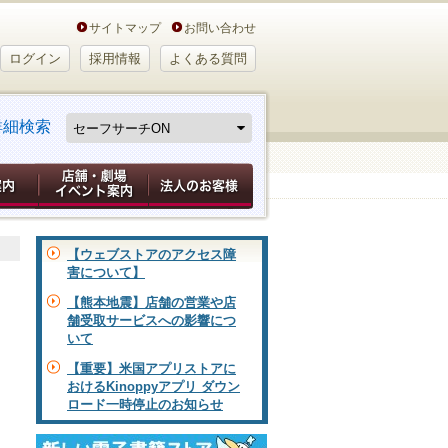
サイトマップ
お問い合わせ
ログイン
採用情報
よくある質問
詳細検索
【ウェブストアのアクセス障
害について】
【熊本地震】店舗の営業や店
舗受取サービスへの影響につ
いて
【重要】米国アプリストアに
おけるKinoppyアプリ ダウン
ロード一時停止のお知らせ