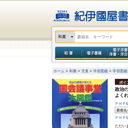
ホーム
>
和書
>
児童
>
学習図鑑
>
学習図鑑
ポイ
政治
よく
ＰＨＰ
ＰＨＰ
ただい