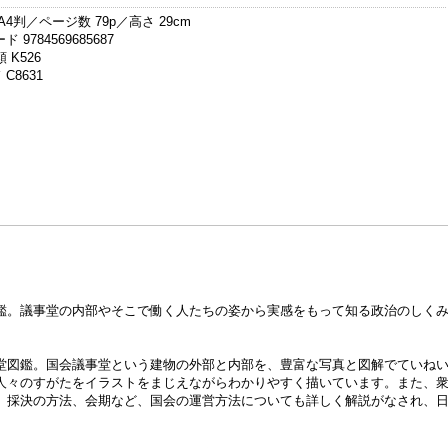
A4判／ページ数 79p／高さ 29cm
 9784569685687
 K526
C8631
。
鑑。議事堂の内部やそこで働く人たちの姿から実感をもって知る政治のしく
堂図鑑。国会議事堂という建物の外部と内部を、豊富な写真と図解でていね
人々のすがたをイラストをまじえながらわかりやすく描いています。また、
、採決の方法、会期など、国会の運営方法についても詳しく解説がなされ、
。