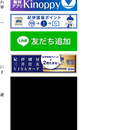
それ
豪華
の一
問に
ちま
た建
ほ