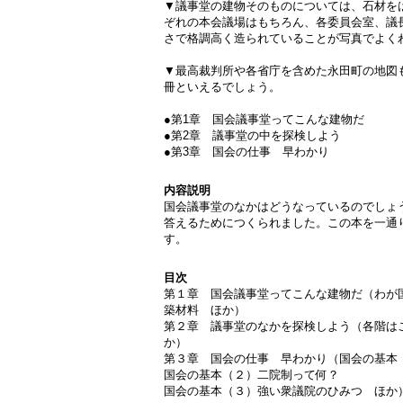
▼議事堂の建物そのものについては、石材を
ぞれの本会議場はもちろん、各委員会室、議
さで格調高く造られていることが写真でよく
▼最高裁判所や各省庁を含めた永田町の地図
冊といえるでしょう。
●第1章 国会議事堂ってこんな建物だ
●第2章 議事堂の中を探検しよう
●第3章 国会の仕事 早わかり
内容説明
国会議事堂のなかはどうなっているのでしょ
答えるためにつくられました。この本を一通
す。
目次
第１章 国会議事堂ってこんな建物だ（わが
築材料 ほか）
第２章 議事堂のなかを探検しよう（各階は
か）
第３章 国会の仕事 早わかり（国会の基本
国会の基本（２）二院制って何？
国会の基本（３）強い衆議院のひみつ ほか