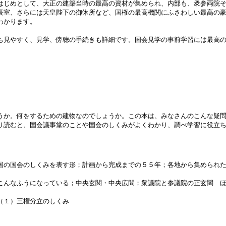
はじめとして、大正の建築当時の最高の資材が集められ、内部も、衆参両院
長室、さらには天皇陛下の御休所など、国権の最高機関にふさわしい最高の
わかります。
も見やすく、見学、傍聴の手続きも詳細です。国会見学の事前学習には最高
うか。何をするための建物なのでしょうか。この本は、みなさんのこんな疑
り読むと、国会議事堂のことや国会のしくみがよくわかり、調べ学習に役立
国の国会のしくみを表す形；計画から完成までの５５年；各地から集められ
こんなふうになっている；中央玄関・中央広間；衆議院と参議院の正玄関 
（１）三権分立のしくみ
）