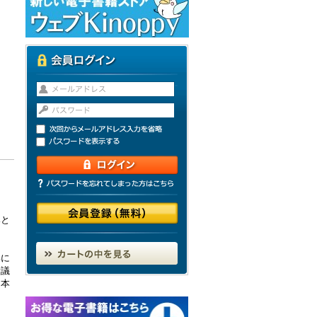
みと
いに
衆議
日本