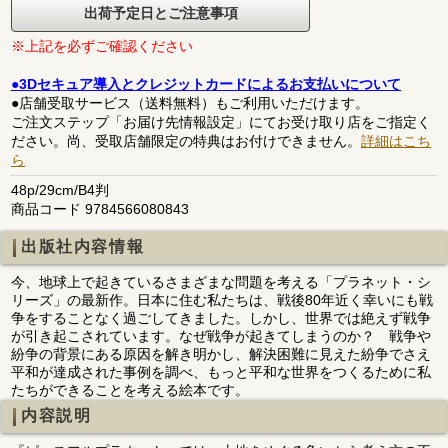
出荷予定日とご注意事項
※上記を必ずご確認ください
●3Dセキュア導入とクレジットカードによるお支払いについて
●店舗受取サービス（送料無料）もご利用いただけます。
ご注文ステップ「お届け先情報設定」にてお受け取り店をご指定く
ださい。尚、受取店舗限定の特典はお付けできません。
詳細はこち
ら
48p/29cm/B4判
商品コード 9784566080843
出版社内容情報
今、地球上で起きているさまざまな問題を考える「プラネット・シ
リーズ」の最新作。日本に住む私たちは、戦後80年近く幸いにも戦
争をすることなく過ごしてきました。しかし、世界では絶えず戦争
が引き起こされています。なぜ戦争が起きてしまうのか？ 戦争や
紛争の背景にある原因を解き明かし、解決困難に見えた紛争でさえ
平和が達成された事例を調べ、もっと平和な世界をつくるために私
たちができることを考える絵本です。
内容説明