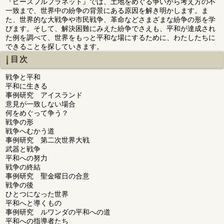
『ピースフルプラネット』では、土地をめぐる争いから考え方の不
一致まで、世界中の紛争の背景にある原因を解き明かします。ま
た、世界的な大戦争や市民戦争、革命などさまざまな紛争の形を学
びます。そして、解決困難にみえた紛争でさえも、平和が達成され
た例を調べて、世界をもっと平和な場にするために、わたしたちに
できることを探していきます。
目次
戦争と平和
平和に生きる
事例研究 アイスランド
意見が一致しない場合
何をめぐって争う？
戦争の形
戦争へむかう道
事例研究 第二次世界大戦
武器と戦争
平和への努力
戦争の終結
事例研究 聖金曜日の合意
戦争の後
ひとつになった世界
平和へと導くもの
事例研究 ルワンダの平和への道
平和への指導者たち