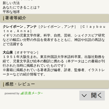
新しい方法
あなたにできることは？
平和な地球
著者等紹介
クレイボーン，アンナ
［クレイボーン，アンナ］ ［Ｃｌａｙｂｏｕ
ｔｎｅ，Ａｎｎａ］
イギリスの児童文学作家。科学、自然、芸術、シェイクスピア研究
などの幅広い分野の作品を発表するとともに、神話や伝説の再話な
どで活躍する
大山泉
［オオヤマセン］
１９５１年大阪生まれ。東京外国語大学米語科卒業。出版社勤務を
経て、児童文学及び絵本の翻訳に携わる（本データはこの書籍が刊
行された当時に掲載されていたものです）
※書籍に掲載されている著者及び編者、訳者、監修者、イラストレ
ーターなどの紹介情報です。
感想・レビュー