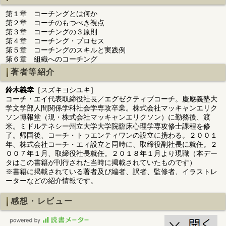
第１章 コーチングとは何か
第２章 コーチのもつべき視点
第３章 コーチングの３原則
第４章 コーチング・プロセス
第５章 コーチングのスキルと実践例
第６章 組織へのコーチング
著者等紹介
鈴木義幸
［スズキヨシユキ］
コーチ・エイ代表取締役社長／エグゼクティブコーチ。慶應義塾大
学文学部人間関係学科社会学専攻卒業。株式会社マッキャンエリク
ソン博報堂（現・株式会社マッキャンエリクソン）に勤務後、渡
米。ミドルテネシー州立大学大学院臨床心理学専攻修士課程を修
了。帰国後、コーチ・トゥエンティワンの設立に携わる。２００１
年、株式会社コーチ・エィ設立と同時に、取締役副社長に就任。２
００７年１月、取締役社長就任。２０１８年１月より現職（本デー
タはこの書籍が刊行された当時に掲載されていたものです）
※書籍に掲載されている著者及び編者、訳者、監修者、イラストレ
ーターなどの紹介情報です。
感想・レビュー