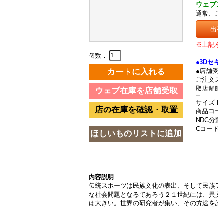
ウェブ
通常、
出
※上記
個数：
●3D
●店舗
ご注文
取店舗
サイズ 
商品コード
NDC分類
Cコード 
内容説明
伝統スポーツは民族文化の表出、そして民族
な社会問題となるであろう２１世紀には、異
は大きい。世界の研究者が集い、その方途を