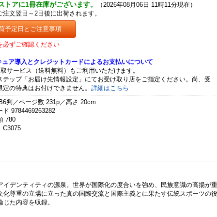
ストアに1冊在庫がございます。
（2026年08月06日 11時11分現在）
ご注文翌日～2日後に出荷されます。
荷予定日とご注意事項
を必ずご確認ください
セキュア導入とクレジットカードによるお支払いについて
受取サービス（送料無料）もご利用いただけます。
ステップ「お届け先情報設定」にてお受け取り店をご指定ください。尚、受
限定の特典はお付けできません。
詳細はこちら
B6判／ページ数 231p／高さ 20cm
 9784469263282
 780
C3075
アイデンティティの源泉。世界が国際化の度合いを強め、民族意識の高揚が
文化尊重の立場に立った真の国際交流と国際主義とに果たす伝統スポーツの
論じた内容を収録。