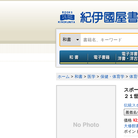
ホーム
>
和書
>
医学
>
保健・体育学
>
体育
スポ
２１
伝統ス
価格
¥2
大修館
ポイン