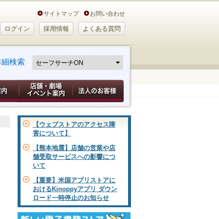
サイトマップ
お問い合わせ
ログイン
採用情報
よくある質問
詳細検索
【ウェブストアのアクセス障
害について】
【熊本地震】店舗の営業や店
舗受取サービスへの影響につ
いて
【重要】米国アプリストアに
おけるKinoppyアプリ ダウン
ロード一時停止のお知らせ