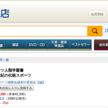
会員登録
学一般
ーツ人類学叢書
世紀の伝統スポーツ
ポーツ国際会議実行委員会【編】
,200
（本体¥2,000）
書店
（1995/12発売）
ト
20pt