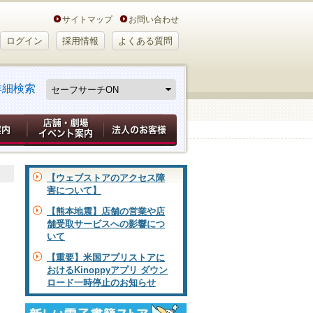
サイトマップ
お問い合わせ
ログイン
採用情報
よくある質問
詳細検索
【ウェブストアのアクセス障
害について】
【熊本地震】店舗の営業や店
舗受取サービスへの影響につ
いて
【重要】米国アプリストアに
おけるKinoppyアプリ ダウン
ロード一時停止のお知らせ