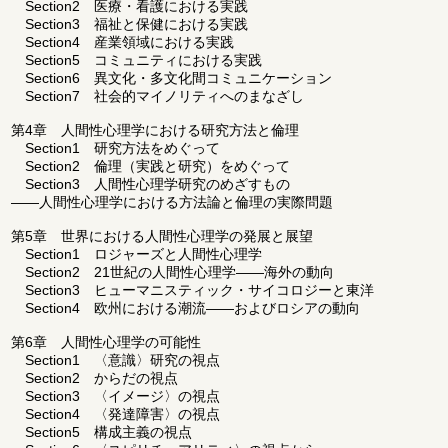
Section2 医療・看護における実践
Section3 福祉と保健における実践
Section4 産業領域における実践
Section5 コミュニティにおける実践
Section6 異文化・多文化間コミュニケーション
Section7 社会的マイノリティへのまなざし
第4章 人間性心理学における研究方法と倫理
Section1 研究方法をめぐって
Section2 倫理（実践と研究）をめぐって
Section3 人間性心理学研究のめざすもの
――人間性心理学における方法論と倫理の実際問題
第5章 世界における人間性心理学の発展と展望
Section1 ロジャーズと人間性心理学
Section2 21世紀の人間性心理学――海外の動向
Section3 ヒューマニスティック・サイコロジーと東洋
Section4 欧州における潮流――およびロシアの動向
第6章 人間性心理学の可能性
Section1 〈意識〉研究の視点
Section2 からだの視点
Section3 〈イメージ〉の視点
Section4 〈発達障害〉の視点
Section5 構成主義の視点