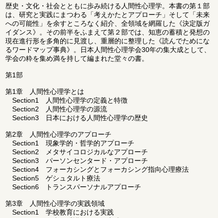
歴史・文化・社会とともに歩み続ける人間性心理学。本書の第１部
は、研究と実践にまつわる「考えかたとアプローチ」そして「未来
への可能性」を余すところなく紹介、全領域を網羅した《決定版ガ
イダンス》。その前半をふまえて第２部では、知恵の蓄積と発想の
現在進行形を多角的に見渡し、重層的に整理した《読んでためにな
るワードマップ事典》。日本人間性心理学会30年の集大成として、
学会の粋を集め満を持して編まれた堂々の書。
第1部
第1章 人間性心理学とは
Section1 人間性心理学の定義と特徴
Section2 人間性心理学の源流
Section3 日本における人間性心理学の歴史
第2章 人間性心理学のアプローチ
Section1 現象学的・哲学的アプローチ
Section2 メタサイコロジカルなアプローチ
Section3 パーソンセンタード・アプローチ
Section4 フォーカシングとフォーカシング指向心理療法
Section5 ゲシュタルト療法
Section6 トランスパーソナルアプローチ
第3章 人間性心理学の実践領域
Section1 学校教育における実践