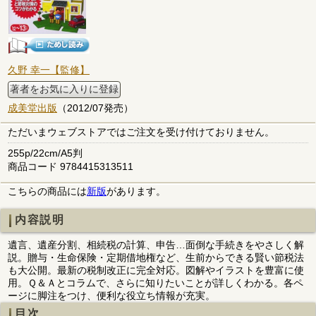
久野 幸一【監修】
著者をお気に入りに登録
成美堂出版
（2012/07発売）
ただいまウェブストアではご注文を受け付けておりません。
255p/22cm/A5判
商品コード 9784415313511
こちらの商品には
新版
があります。
内容説明
遺言、遺産分割、相続税の計算、申告…面倒な手続きをやさしく解
説。贈与・生命保険・定期借地権など、生前からできる賢い節税法
も大公開。最新の税制改正に完全対応。図解やイラストを豊富に使
用。Ｑ＆Ａとコラムで、さらに知りたいことが詳しくわかる。各ペ
ージに脚注をつけ、便利な役立ち情報が充実。
目次