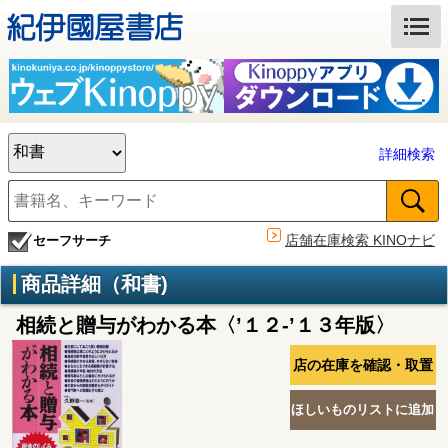
詳細検索
店舗在庫検索 KINOナビ
セーフサーチ
商品詳細（和書)
相続と贈与がわかる本〈’１２‐’１３年版〉