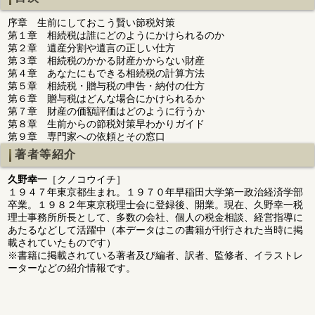
序章 生前にしておこう賢い節税対策
第１章 相続税は誰にどのようにかけられるのか
第２章 遺産分割や遺言の正しい仕方
第３章 相続税のかかる財産かからない財産
第４章 あなたにもできる相続税の計算方法
第５章 相続税・贈与税の申告・納付の仕方
第６章 贈与税はどんな場合にかけられるか
第７章 財産の価額評価はどのように行うか
第８章 生前からの節税対策早わかりガイド
第９章 専門家への依頼とその窓口
著者等紹介
久野幸一
［クノコウイチ］
１９４７年東京都生まれ。１９７０年早稲田大学第一政治経済学部
卒業。１９８２年東京税理士会に登録後、開業。現在、久野幸一税
理士事務所所長として、多数の会社、個人の税金相談、経営指導に
あたるなどして活躍中（本データはこの書籍が刊行された当時に掲
載されていたものです）
※書籍に掲載されている著者及び編者、訳者、監修者、イラストレ
ーターなどの紹介情報です。