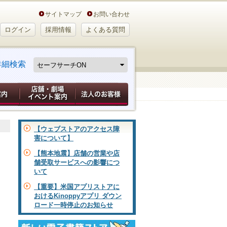
サイトマップ
お問い合わせ
ログイン
採用情報
よくある質問
詳細検索
【ウェブストアのアクセス障
害について】
【熊本地震】店舗の営業や店
舗受取サービスへの影響につ
いて
【重要】米国アプリストアに
おけるKinoppyアプリ ダウン
ロード一時停止のお知らせ