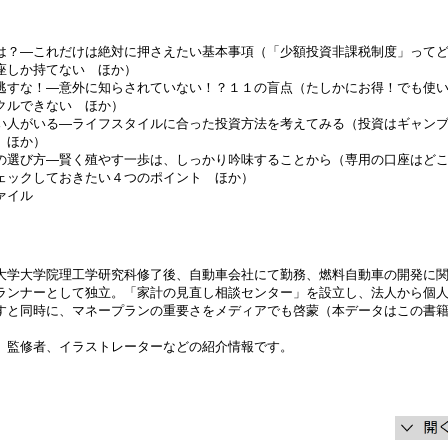
は？―これだけは絶対に押さえたい基本事項（「少額投資非課税制度」って
座しか持てない ほか）
逃すな！―意外に知らされていない！？１１の盲点（たしかにお得！でも使
クルできない ほか）
い人がいる―ライフスタイルに合った投資方法を考えてみる（投資はギャン
 ほか）
の選び方―賢く殖やす一歩は、しっかり吟味することから（専用の口座はど
ェックしておきたい４つのポイント ほか）
ァイル
大学大学院理工学研究科修了後、自動車会社にて勤務、燃料自動車の開発に
ランナーとして独立。「家計の見直し相談センター」を設立し、法人から個
すと同時に、マネープランの重要さをメディアでも啓蒙（本データはこの書
、監修者、イラストレーターなどの紹介情報です。