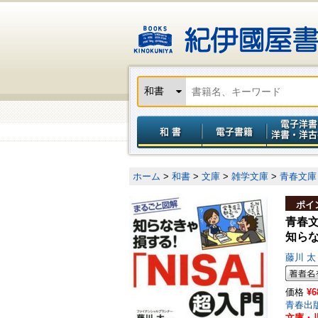
ホーム
>
和書
>
文庫
>
雑学文庫
>
青春文庫
ポイ
青春
知ら
藤川 
価格
¥6
青春出
文庫・児