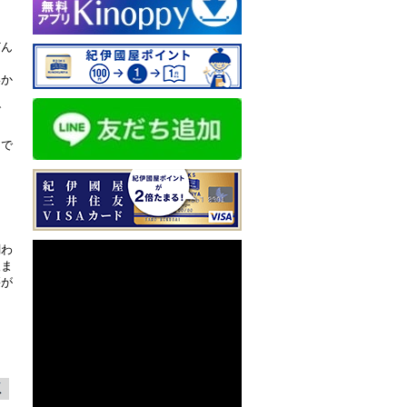
どん
いか
ブ
こで
関わ
人ま
籍が