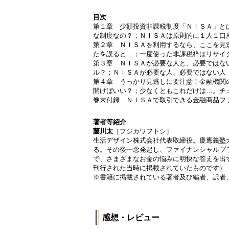
目次
第１章 少額投資非課税制度「ＮＩＳＡ」と
な制度なの？；ＮＩＳＡは原則的に１人１口
第２章 ＮＩＳＡを利用するなら、ここを見
たを誤ると…；一度使った非課税枠はリサイ
第３章 ＮＩＳＡが必要な人と、必要ではな
ル？；ＮＩＳＡが必要な人、必要ではない人
第４章 うっかり見逃しに要注意！金融機関
開けばいい？；少なくともこれだけは…。チ
巻末付録 ＮＩＳＡで取引できる金融商品フ
著者等紹介
藤川太
［フジカワフトシ］
生活デザイン株式会社代表取締役。慶應義塾
る。その後一念発起し、ファイナンシャルプ
で、さまざまなお金の悩みに明快な答えを出
刊行された当時に掲載されていたものです）
※書籍に掲載されている著者及び編者、訳者
感想・レビュー