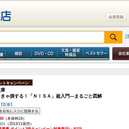
会員登録
ントキャンペーン
文庫
なきゃ損する！「ＮＩＳＡ」超入門―まるごと図解
太【監修】
80
（本体¥619）
版社
（2013/11発売）
童書 ポイント2倍キャンペーン対象商品(～8/23)