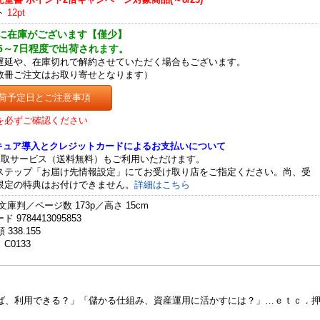
ト
12pt
に在庫がございます【僅少】
5～7日程度で出荷されます。
遅延や、在庫切れで解約させていただく場合もございます。
数冊ご注文はお取り寄せとなります）
荷予定日とご注意事項
を必ずご確認ください
セキュア導入とクレジットカードによるお支払いについて
受取サービス（送料無料）もご利用いただけます。
ステップ「お届け先情報設定」にてお受け取り店をご指定ください。尚、受
限定の特典はお付けできません。
詳細はこちら
文庫判／ページ数 173p／高さ 15cm
 9784413095853
 338.155
C0133
ば、利用できる？」「儲かる仕組み、資産運用に活かすには？」…ｅｔｃ．