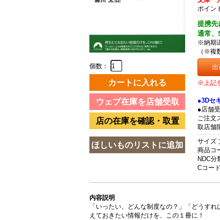
ポイン
提携先
通常、
※納期
（※複
個数：
出
※上記
●3D
●店舗
ご注文
取店舗
サイズ 
商品コード
NDC分類
Cコード 
内容説明
「いったい、どんな制度なの？」「どうすれ
えておきたい情報だけを、この１冊に！