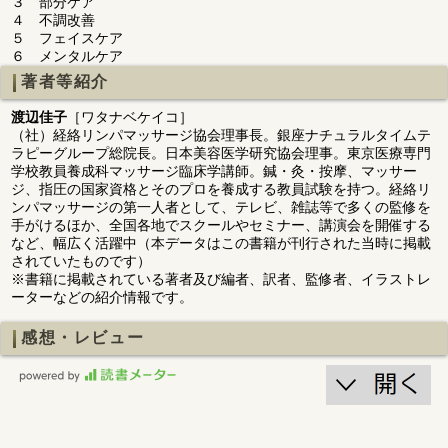
３ 部分ケア
４ 不調改善
５ フェイスケア
６ メンタルケア
著者等紹介
渡辺佳子
［ワタナベケイコ］
（社）経絡リンパマッサージ協会理事長。銀座ナチュラルタイムテ
ラピーグループ総院長。日本美容医学研究協会理事。東京医療専門
学校教員養成科マッサージ臨床学講師。鍼・灸・按摩、マッサー
ジ、指圧の国家資格とそのプロを養成する教員試験を持つ。経絡リ
ンパマッサージの第一人者として、テレビ、雑誌等で多くの監修を
手がけるほか、全国各地でスクールやセミナー、講演会を開催する
など、幅広く活躍中（本データはこの書籍が刊行された当時に掲載
されていたものです）
※書籍に掲載されている著者及び編者、訳者、監修者、イラストレ
ーターなどの紹介情報です。
感想・レビュー