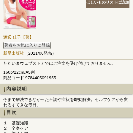
渡辺 佳子【著】
著者をお気に入りに登録
新星出版社
（2011/06発売）
ただいまウェブストアではご注文を受け付けておりません。
160p/22cm/A5判
商品コード 9784405091955
内容説明
今まで解決できなかった不調や症状を即効解決。セルフケアから変
わるすてきな毎日。
目次
１ 基礎知識
２ 全身ケア