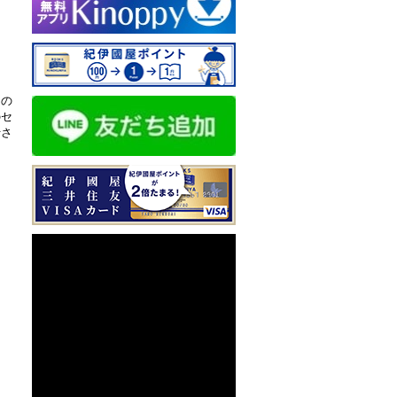
自の
のセ
行さ