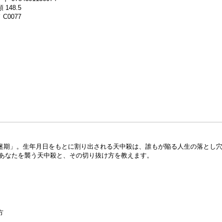
 148.5
C0077
迷期」。生年月日をもとに割り出される天中殺は、誰もが陥る人生の落とし
動があなたを襲う天中殺と、その切り抜け方を教えます。
方