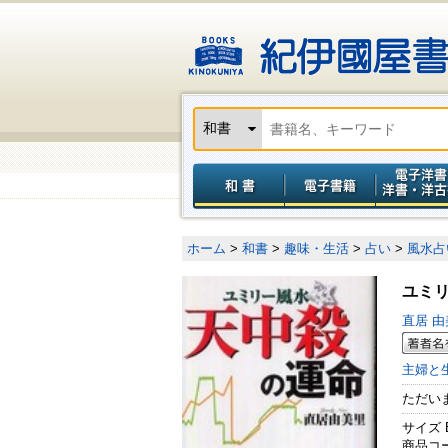
ホーム
>
和書
>
趣味・生活
>
占い
>
風水占
ユミ
直居 
主婦と
ただい
サイズ 
商品コード