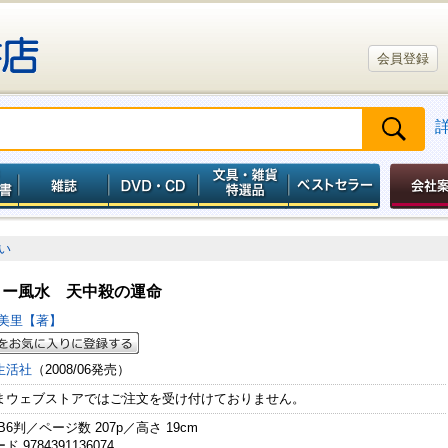
会員登録
い
リー風水 天中殺の運命
由美里【著】
生活社
（2008/06発売）
まウェブストアではご注文を受け付けておりません。
B6判／ページ数 207p／高さ 19cm
 9784391136074