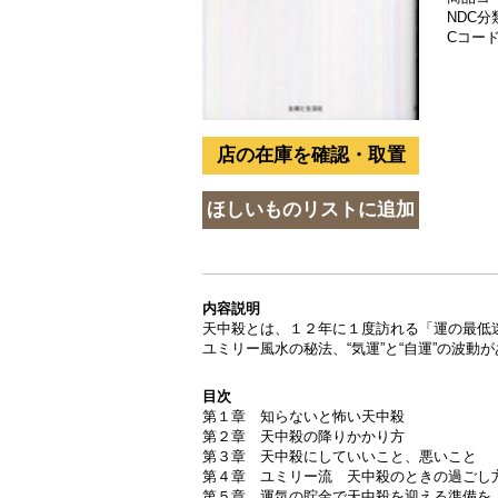
NDC分類
Cコード 
内容説明
天中殺とは、１２年に１度訪れる「運の最低
ユミリー風水の秘法、“気運”と“自運”の波
目次
第１章 知らないと怖い天中殺
第２章 天中殺の降りかかり方
第３章 天中殺にしていいこと、悪いこと
第４章 ユミリー流 天中殺のときの過ごし
第５章 運気の貯金で天中殺を迎える準備を