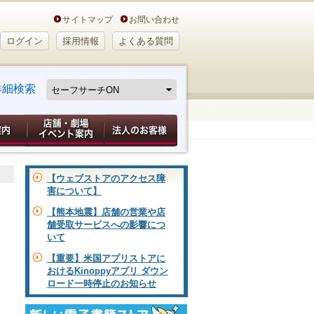
サイトマップ
お問い合わせ
ログイン
採用情報
よくある質問
詳細検索
【ウェブストアのアクセス障
害について】
【熊本地震】店舗の営業や店
舗受取サービスへの影響につ
いて
【重要】米国アプリストアに
おけるKinoppyアプリ ダウン
ロード一時停止のお知らせ