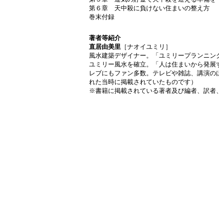
第６章 天中殺に負けない住まいの整え方
巻末付録
著者等紹介
直居由美里
［ナオイユミリ］
風水建築デザイナー。「ユミリープランニン
ユミリー風水を確立。「人は住まいから発展
レブにもファン多数。テレビや雑誌、講演の
れた当時に掲載されていたものです）
※書籍に掲載されている著者及び編者、訳者