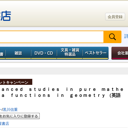
会員登録
ントキャンペーン
ｖａｎｃｅｄ ｓｔｕｄｉｅｓ ｉｎ ｐｕｒｅ ｍａｔｈｅ
ｔａ ｆｕｎｃｔｉｏｎｓ ｉｎ ｇｅｏｍｅｔｒｙ （英語
一
/
黒川信重
屋書店