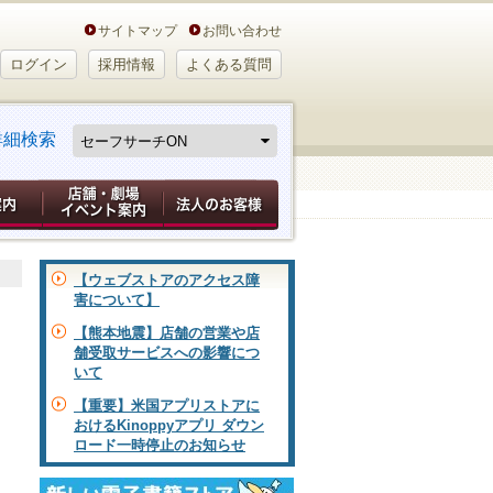
サイトマップ
お問い合わせ
ログイン
採用情報
よくある質問
詳細検索
【ウェブストアのアクセス障
害について】
【熊本地震】店舗の営業や店
舗受取サービスへの影響につ
いて
【重要】米国アプリストアに
おけるKinoppyアプリ ダウン
ロード一時停止のお知らせ