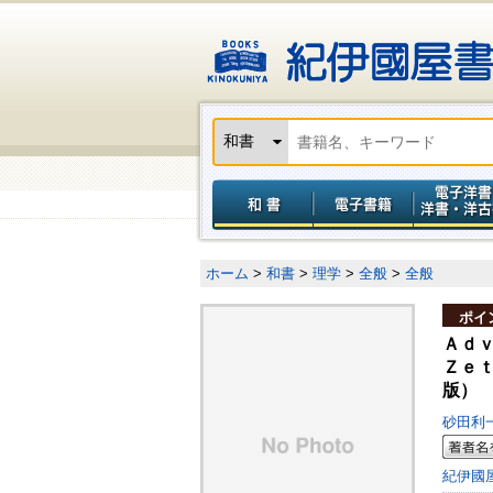
ホーム
>
和書
>
理学
>
全般
>
全般
ポイ
Ａｄ
Ｚｅ
版）
砂田利
紀伊國