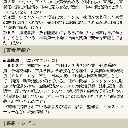
第３章 いよいよアメリカの没落が始める（仙谷由人の官房副長官
就任の裏に米国債を日本に売らせない密約；日本の政治家はヒラリ
ーの言いなり ほか）
第４章 いまだからこそ投資は大チャンス（株価が大暴落した東電
の解体は避けられない；先進国では原発は廃止されるが途上国はま
だ原発に頼る ほか）
第５章 原発事故・放射能漏れによる再占領（いま日本は再占領さ
れようとしている；福島第一原発の正面玄関前で安全を確認してき
た ほか）
著者等紹介
副島隆彦
［ソエジマタカヒコ］
１９５３年、福岡市生まれ。早稲田大学法学部卒業。外資系銀行
員、予備校講師、常葉学園大学教授などを歴任。副島国家戦略研究
所（ＳＮＳＩ）を主宰し、日本人初の「民間人国家戦略家」とし
て、講演・執筆活動を続けている。日米の政界・シンクタンクに独
自の情報源を持ち、金融経済からアメリカ政治思想、法制度論、英
語学、歴史など幅広いジャンルで、鋭い洞察と緻密な分析に基づい
た論評を展開している（本データはこの書籍が刊行された当時に掲
載されていたものです）
※書籍に掲載されている著者及び編者、訳者、監修者、イラストレ
ーターなどの紹介情報です。
感想・レビュー