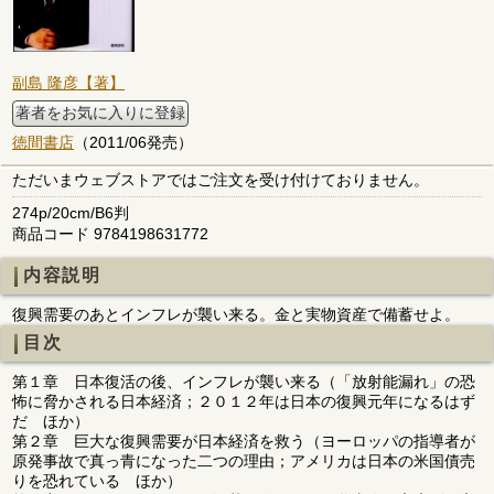
副島 隆彦【著】
著者をお気に入りに登録
徳間書店
（2011/06発売）
ただいまウェブストアではご注文を受け付けておりません。
274p/20cm/B6判
商品コード 9784198631772
内容説明
復興需要のあとインフレが襲い来る。金と実物資産で備蓄せよ。
目次
第１章 日本復活の後、インフレが襲い来る（「放射能漏れ」の恐
怖に脅かされる日本経済；２０１２年は日本の復興元年になるはず
だ ほか）
第２章 巨大な復興需要が日本経済を救う（ヨーロッパの指導者が
原発事故で真っ青になった二つの理由；アメリカは日本の米国債売
りを恐れている ほか）