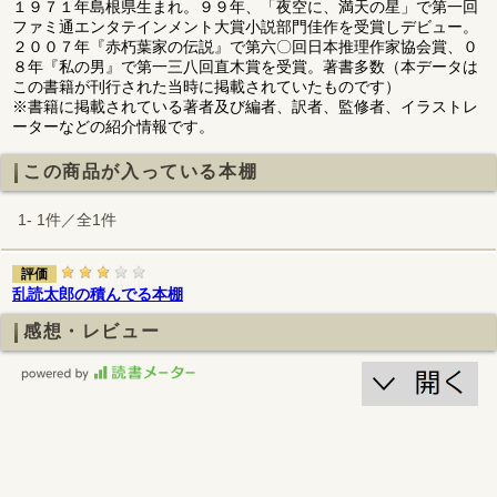
１９７１年島根県生まれ。９９年、「夜空に、満天の星」で第一回
ファミ通エンタテインメント大賞小説部門佳作を受賞しデビュー。
２００７年『赤朽葉家の伝説』で第六〇回日本推理作家協会賞、０
８年『私の男』で第一三八回直木賞を受賞。著書多数（本データは
この書籍が刊行された当時に掲載されていたものです）
※書籍に掲載されている著者及び編者、訳者、監修者、イラストレ
ーターなどの紹介情報です。
この商品が入っている本棚
1- 1件／全1件
評価
乱読太郎の積んでる本棚
感想・レビュー