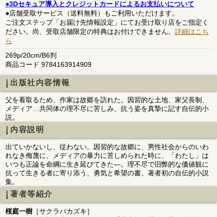
●3Dセキュア導入とクレジットカードによるお支払いについて
●店舗受取サービス（送料無料）もご利用いただけます。
ご注文ステップ「お届け先情報設定」にてお受け取り店をご指定く
ださい。尚、受取店舗限定の特典はお付けできません。
詳細はこち
ら
269p/20cm/B6判
商品コード 9784163914909
出版社内容情報
父を看取るため、作家は故郷を訪れた。因習的な土地、家父長制、
メディア…共同体の理不尽に苦しみ、抗う姿を真摯に記す自伝的小
説。
内容説明
出ていかないし、従わない。因習的な故郷に、男性社会からのいわ
れなき侮蔑に、メディアの暴力に苦しめられた時に、「わたし」は
いつも正論を命綱に生き延びてきた―。理不尽で旧弊的な価値観に
抗って生きる者に寄り添う、勇気と希望の書。著者初の自伝的小説
集。
著者等紹介
桜庭一樹
［サクラバカズキ］