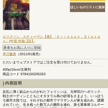
エリクソン，スティーヴン【著】〈Ｅｒｉｋｓｏｎ，Ｓｔｅｖｅ
ｎ〉
/
中原 尚哉【訳】
著者をお気に入りに登録
早川書房
（2011/01発売）
ただいまウェブストアではご注文を受け付けておりません。
400p/16cm/文庫判
商品コード 9784150205263
内容説明
反乱に沸く鉱山からのがれたフェリシンは、元神宮のヘボリック、
戦士ボーディンとともにオタタラル島の砂漠をさまよう。いっぽう
七都市大陸では、それぞれの都市でマラザン人が家を追われ、蹂躙
されていた。生き残った数万人の難民を連れ、第七軍拳将コルテー