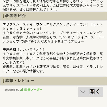
ンは、砂漠を越える長く過酷な行軍を余儀なくされる…。そのころ
元ブリッジバーナー隊の剣士カラムは世界終末の書をシャイークに
届けるが、彼女は暗殺されて！？―。
著者等紹介
エリクスン，スティーヴン
［エリクスン，スティーヴン］［Ｅｒｉ
ｋｓｏｎ，Ｓｔｅｖｅｎ］
１９５９年カナダのトロント生まれ、ブリティッシュ・コロンビア
在住。考古学・人類学の学位をもつ。“アイオワ・ライターズ・ワー
クショップ”で創作を学んだのち１９９１年にデビュー
中原尚哉
［ナカハラナオヤ］
１９６４年生、１９８７年東京都立大学人文学部英米文学科卒、英
米文学翻訳家（本データはこの書籍が刊行された当時に掲載されて
いたものです）
※書籍に掲載されている著者及び編者、訳者、監修者、イラストレ
ーターなどの紹介情報です。
感想・レビュー