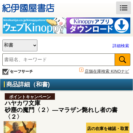
詳細検索
店舗在庫検索 KINOナビ
セーフサーチ
商品詳細（和書)
ポイントキャンペーン
ハヤカワ文庫
砂塵の魔門〈２〉―マラザン斃れし者の書
〈２〉