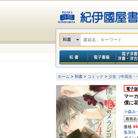
ホーム
>
和書
>
コミック
>
少女（中高生・
電子版
マー
僕に花
小森み
価格
¥4
集英社
ポイン