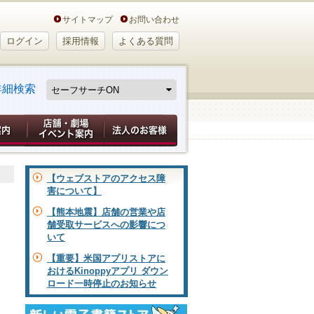
サイトマップ
お問い合わせ
ログイン
採用情報
よくある質問
詳細検索
【ウェブストアのアクセス障
害について】
【熊本地震】店舗の営業や店
舗受取サービスへの影響につ
いて
【重要】米国アプリストアに
おけるKinoppyアプリ ダウン
ロード一時停止のお知らせ