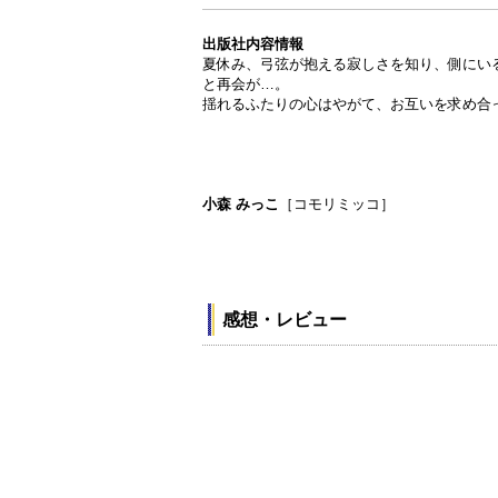
出版社内容情報
夏休み、弓弦が抱える寂しさを知り、側にい
と再会が…。
揺れるふたりの心はやがて、お互いを求め合っ
小森 みっこ
［コモリミッコ］
感想・レビュー