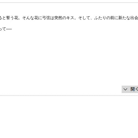
ると誓う花。そんな花に弓弦は突然のキス。そして、ふたりの前に新たな出
て──