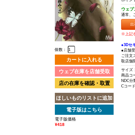
ウェブ
通常、
出
※上記
●3D
個数：
●店舗
ご注文
取店舗
サイズ 
商品コード
NDC分類
Cコード 
電子版価格
¥418