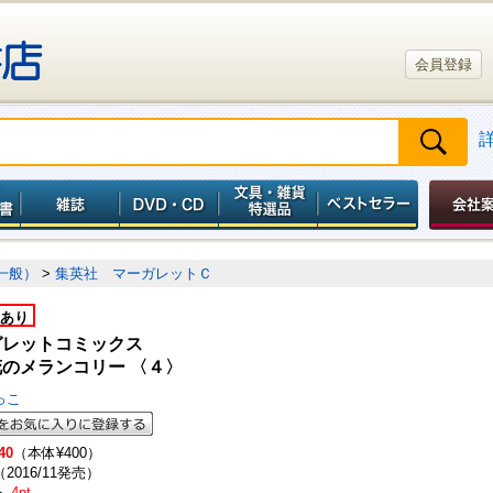
会員登録
一般）
>
集英社 マーガレットＣ
あり
ガレットコミックス
のメランコリー 〈４〉
っこ
40
（本体¥400）
（2016/11発売）
ト
4pt